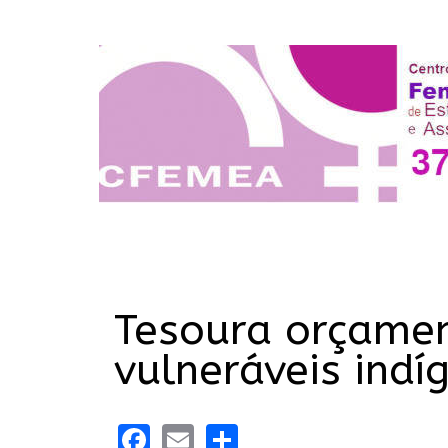
Tesoura orçamen
vulneráveis indí
Facebook
Email
Share