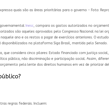
xpressa quais são as áreas prioritárias para o governo - Foto: Re
o governamental
Inesc
, compara os gastos autorizados no orçament
orizados são aqueles aprovados pelo Congresso Nacional na lei or
naquele ano e os restos a pagar de exercícios anteriores. O estudo
i) disponibilizados na plataforma Siga Brasil, mantida pelo Senado.
, que considera cinco pilares: Estado financiado com justiça social
lítica pública, não discriminação e participação social. Assim, difer
 orçamento pela lente dos direitos humanos em vez de priorizar deb
úblico?
ras regras federais. Incluem: