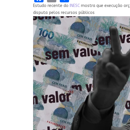
Estudo recente do
INESC
mostra que execução orça
disputa pelos recursos públicos