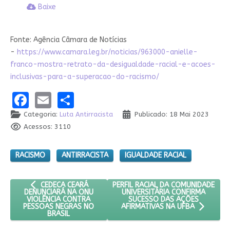
Baixe
Fonte: Agência Câmara de Notícias
-
https://www.camara.leg.br/noticias/963000-anielle-
franco-mostra-retrato-da-desigualdade-racial-e-acoes-
inclusivas-para-a-superacao-do-racismo/
Facebook
Email
Share
Categoria:
Luta Antirracista
Publicado: 18 Mai 2023
Acessos: 3110
RACISMO
ANTIRRACISTA
IGUALDADE RACIAL
ARTIGO ANTERIOR: CEDECA CEARÁ DENUNCIARÁ NA ONU VIO
PRÓXIMO ARTIGO: PERFIL RACIAL 
PERFIL RACIAL DA COMUNIDADE
CEDECA CEARÁ
UNIVERSITÁRIA CONFIRMA
DENUNCIARÁ NA ONU
SUCESSO DAS AÇÕES
VIOLÊNCIA CONTRA
PESSOAS NEGRAS NO
AFIRMATIVAS NA UFBA
BRASIL