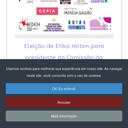
Eleição de Erika Hilton para
presidente da Comissão da
Mulher é um fato importante
Usamos cookies para melhorar sua experiência em nosso site. Ao navegar
neste site, você concorda com o uso de cookies.
para a democracia
OK! Eu entendi.
Recusar
Mais Informação
RECOMENDAMOS A LEITURA