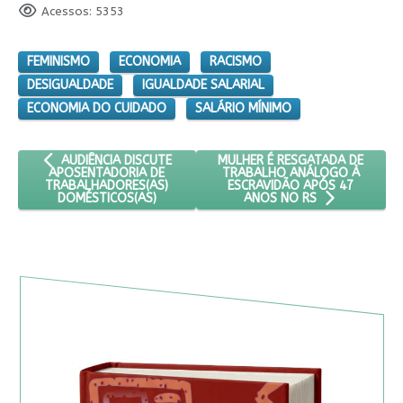
Acessos: 5353
FEMINISMO
ECONOMIA
RACISMO
DESIGUALDADE
IGUALDADE SALARIAL
ECONOMIA DO CUIDADO
SALÁRIO MÍNIMO
ARTIGO ANTERIOR: AUDIÊNCIA DISCUTE APOSENTADORIA DE T
PRÓXIMO ARTIGO: MULHER É R
MULHER É RESGATADA DE
AUDIÊNCIA DISCUTE
TRABALHO ANÁLOGO À
APOSENTADORIA DE
ESCRAVIDÃO APÓS 47
TRABALHADORES(AS)
DOMÉSTICOS(AS)
ANOS NO RS