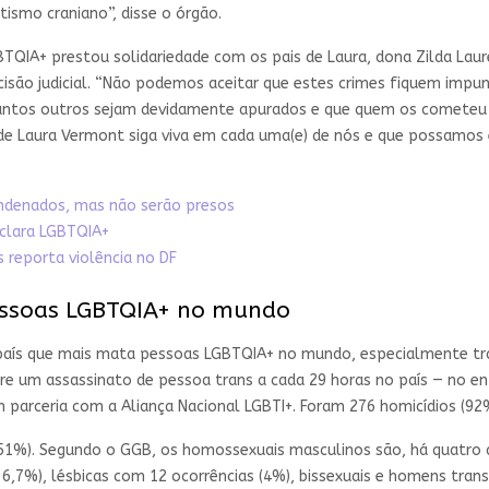
ismo craniano”, disse o órgão.
BTQIA+ prestou solidariedade com os pais de Laura, dona Zilda Laur
são judicial. “Não podemos aceitar que estes crimes fiquem impun
antos outros sejam devidamente apurados e que quem os cometeu 
Laura Vermont siga viva em cada uma(e) de nós e que possamos exis
ondenados, mas não serão presos
clara LGBTQIA+
 reporta violência no DF
pessoas LGBTQIA+ no mundo
o país que mais mata pessoas LGBTQIA+ no mundo, especialmente tr
re um assassinato de pessoa trans a cada 29 horas no país — no en
 parceria com a Aliança Nacional LGBTI+. Foram 276 homicídios (92%
1%). Segundo o GGB, os homossexuais masculinos são, há quatro dé
36,7%), lésbicas com 12 ocorrências (4%), bissexuais e homens tran