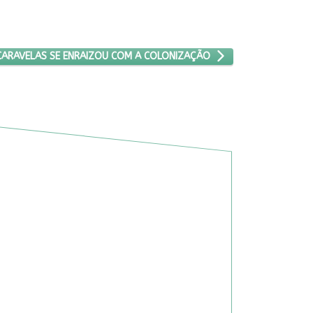
 QUE CHEGOU NAS CARAVELAS SE ENRAIZOU COM A COLONIZAÇÃO
CARAVELAS SE ENRAIZOU COM A COLONIZAÇÃO