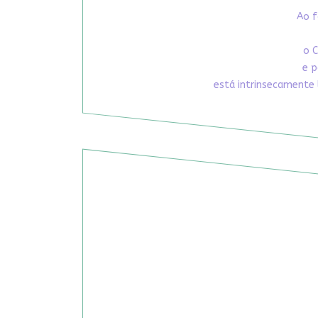
Ao f
o C
e p
está intrinsecamente 