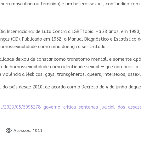
gênero masculino ou feminino) e um heterossexual, confundido com
 Dia Internacional de Luta Contra a LGBTfobia. Há 33 anos, em 1990
ças (CID). Publicado em 1952, o Manual Diagnóstico e Estatístico 
 homossexualidade como uma doença a ser tratada.
idade deixou de constar como transtorno mental, e somente após 1
da homossexualidade como identidade sexual — que não precisa de
iolência a lésbicas, gays, transgêneros, queers, intersexos, assexu
cial do país desde 2010, de acordo com o Decreto de 4 de junho daqu
asil/2023/05/5095278-governo-critica-sentenca-judicial-dos-assa
3
Acessos: 4011