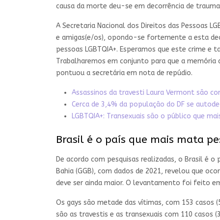
causa da morte deu-se em decorrência de traumat
A Secretaria Nacional dos Direitos das Pessoas LG
e amigas(e/os), opondo-se fortemente a esta deci
pessoas LGBTQIA+. Esperamos que este crime e t
Trabalharemos em conjunto para que a memória de 
pontuou a secretária em nota de repúdio.
Assassinos da travesti Laura Vermont são c
Cerca de 3,4% da população do DF se autode
LGBTQIA+: Transexuais são o público que mais
Brasil é o país que mais mata 
De acordo com pesquisas realizadas, o Brasil é 
Bahia (GGB), com dados de 2021, revelou que ocor
deve ser ainda maior. O levantamento foi feito em
Os gays são metade das vítimas, com 153 casos (5
são as travestis e as transexuais com 110 casos (