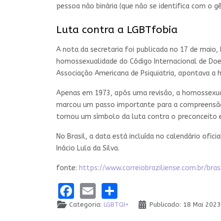
pessoa não binária (que não se identifica com o 
Luta contra a LGBTfobia
A nota da secretaria foi publicada no 17 de maio,
homossexualidade do Código Internacional de Doen
Associação Americana de Psiquiatria, apontava a
Apenas em 1973, após uma revisão, a homossexual
marcou um passo importante para a compreensão 
tornou um símbolo da luta contra o preconceito e v
No Brasil, a data está incluída no calendário ofi
Inácio Lula da Silva.
fonte:
https://www.correiobraziliense.com.br/br
Facebook
Email
Share
Categoria:
LGBTQI+
Publicado: 18 Mai 202