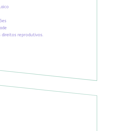
Laico
xões
dade
direitos reprodutivos.