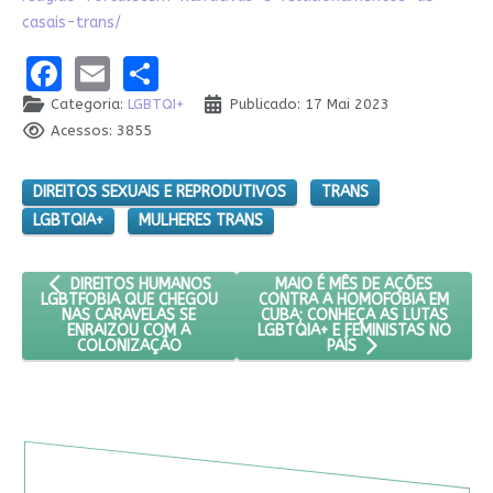
casais-trans/
Facebook
Email
Share
Categoria:
LGBTQI+
Publicado: 17 Mai 2023
Acessos: 3855
DIREITOS SEXUAIS E REPRODUTIVOS
TRANS
LGBTQIA+
MULHERES TRANS
ARTIGO ANTERIOR: DIREITOS HUMANOS LGBTFOBIA QUE CHEG
PRÓXIMO ARTIGO: MAIO É MÊS
MAIO É MÊS DE AÇÕES
DIREITOS HUMANOS
CONTRA A HOMOFOBIA EM
LGBTFOBIA QUE CHEGOU
CUBA; CONHEÇA AS LUTAS
NAS CARAVELAS SE
LGBTQIA+ E FEMINISTAS NO
ENRAIZOU COM A
COLONIZAÇÃO
PAÍS