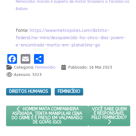
Feminicídio: marido é suspeito de matar brasileira a facadas na
Bolívia
fonte:
https://www.metropoles.com/distrito-
federal/na-mira/desaparecida-ha-cinco-dias-jovem-
e-encontrada-morta-em-planaltina-go
Facebook
Email
Share
Categoria:
Feminicídio
Publicado: 16 Mai 2023
Acessos: 5323
DIREITOS HUMANOS
FEMINICÍDIO
ARTIGO ANTERIOR: HOMEM MATA COMPANHEIRA ASFIXIADA, TE
PRÓXIMO ARTIGO: VOC
VOCÊ SABE QUEM
HOMEM MATA COMPANHEIRA
É RESPONSÁVEL
ASFIXIADA, TENTA MANIPULAR CENA
PELO FEMINICÍDIO?
DO CRIME E É PRESO EM VALPARAÍSO
DE GOIÁS (GO)