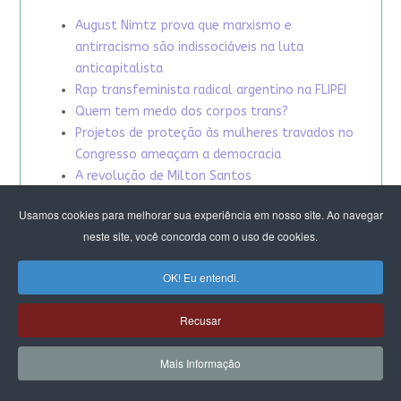
August Nimtz prova que marxismo e
antirracismo são indissociáveis na luta
anticapitalista
Rap transfeminista radical argentino na FLIPEI
Quem tem medo dos corpos trans?
Projetos de proteção às mulheres travados no
Congresso ameaçam a democracia
A revolução de Milton Santos
Usamos cookies para melhorar sua experiência em nosso site. Ao navegar
neste site, você concorda com o uso de cookies.
OK! Eu entendi.
Recusar
Mais Informação