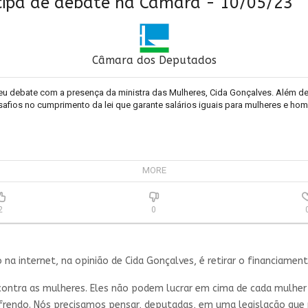
icipa de debate na Câmara - 10/05/23
Câmara dos Deputados
 debate com a presença da ministra das Mulheres, Cida Gonçalves. Além de 
esafios no cumprimento da lei que garante salários iguais para mulheres e h
MORE
2
0
camara.leg.br/particip...
a internet, na opinião de Cida Gonçalves, é retirar o financiament
osDaMulher
contra as mulheres. Eles não podem lucrar em cima de cada mulher
rendo. Nós precisamos pensar, deputadas, em uma legislação que n