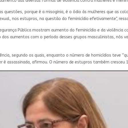
o aumento das diversas formas de violência contra mulheres e menin
as questões, porque é a misoginia, é o ódio às mulheres que as col
sexual, nos estupros, na questão do feminicídio efetivamente", ress
Segurança Pública mostram aumento do feminicídio e da violência c
do dos aumentos com o período desses grupos masculinistas, nós v
ência, segundo os quais, enquanto o número de homicídios teve “qu
her é assassinada, afirmou. O número de estupros também cresceu 