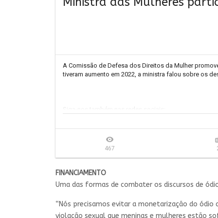
Ministra das Mulheres part
A Comissão de Defesa dos Direitos da Mulher promoveu
tiveram aumento em 2022, a ministra falou sobre os d
Siga-nos também nas redes sociais: 

https://www.facebook.com/camaradepu...
https://twitter.com/camaradeputados
https://www.instagram.com/camaradep...
467
https://www.tiktok.com/@camaradosde...
https://cd.leg.br/telegram
FINANCIAMENTO
Conheça nossos canais de participação: 
https://www2.
Uma das formas de combater os discursos de ódio n
#CâmaraDosDeputados #MinistraDasMulheres #Direit
“Nós precisamos evitar a monetarização do ódio 
violação sexual que meninas e mulheres estão sof