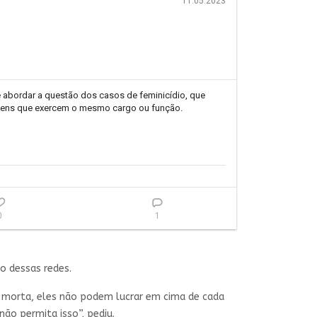
11.05.2023
abordar a questão dos casos de feminicídio, que 
omens que exercem o mesmo cargo ou função.

0
1
o dessas redes.
 morta, eles não podem lucrar em cima de cada
ão permita isso”, pediu.