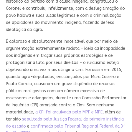
histórico do partido com a causa indígena, congratulou o
Coronel e contribuiu, infelizmente, com a deslegitimação do
povo Kaiowá e suas lutas legítimas e com a criminalização
de apoiadores do movimento indígena, fazendo defesa
ideológica do agro.
É doloroso e absolutamente inaceitável que por meio de
argumentação extremamente racista – ideia da incapacidade
dos indígenas em traçar suas próprias estratégias e de
protagonizar a luta por seus direitos – o ruralismo esteja
objetivando uma vez mais atingir o Cimi. Foi assim em 2015,
quando agro-deputados, encabeçados por Mara Caseiro e
Paulo Correia, causaram um grave dispêndio de recursos
públicos mal gastos com um número excessivo de
assessores e advogados, durante uma Comissão Parlamentar
de Inquérito (CPI) arranjada contra o Cimi. Sem nenhuma
materialidade,
a CPI foi arquivada pelo MPF e MPE
, além de
ter sido
sepultada pela Justiça Federal de primeira instância
do estado
e
confirmada pelo Tribunal Regional Federal da 3ª