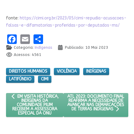
fonte:
https://cimi.org.br/2023/05/cimi-repudia-acusacoes-
falsas-e-difamatorias-proferidas-por-deputados-ms/
Facebook
Email
Share
Categoria:
Indígenas
Publicado: 10 Mai 2023
Acessos: 4561
DIREITOS HUMANOS
VIOLÊNCIA
INDÍGENAS
LATIFÚNDIO
CIMI
ARTIGO ANTERIOR: EM VISITA HISTÓRICA, INDÍGENAS DA COMUN
PRÓXIMO ARTIGO: ATL 2023: DOC
ATL 2023: DOCUMENTO FINAL
EM VISITA HISTÓRICA,
REAFIRMA A NECESSIDADE DE
INDÍGENAS DA
AVANÇAR NAS DEMARCAÇÕES
COMUNIDADE PIUM
RECEBEM A ASSESSORA
DE TERRAS INDÍGENAS
ESPECIAL DA ONU