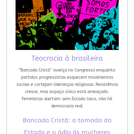
Teocracia à brasileira
“Bancada Cristã” avança no Congresso enquanto
partidos progressistas esquecem movimentos
sociais e cortejam lideranças religiosas. Resistência
cresce, mas espaço cívico está ameaçado.
Feministas alertam: sem Estado laico, não há
democracia real
Bancada Cristã: a tomada do
Estado e o ódio às mulheres