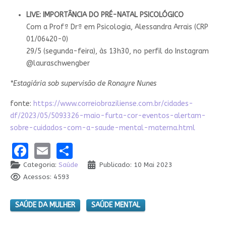
LIVE: IMPORTÂNCIA DO PRÉ-NATAL PSICOLÓGICO
Com a Profª Drª em Psicologia, Alessandra Arrais (CRP
01/06420-0)
29/5 (segunda-feira), às 13h30, no perfil do Instagram
@lauraschwengber
*Estagiária sob supervisão de Ronayre Nunes
fonte:
https://www.correiobraziliense.com.br/cidades-
df/2023/05/5093326-maio-furta-cor-eventos-alertam-
sobre-cuidados-com-a-saude-mental-materna.html
Facebook
Email
Share
Categoria:
Saúde
Publicado: 10 Mai 2023
Acessos: 4593
SAÚDE DA MULHER
SAÚDE MENTAL