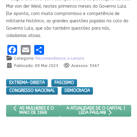
Mar von der Weid, nestes primeiros meses do Governo Lula.
Ele aponta, com muita compromisso e competência de
militante histórico, as grandes questões jogadas no colo do
Governo Lula, que são também questões para nós,
cidadanias ativas.
Facebook
Email
Share
Categoria:
Recomendamos a Leitura
Publicado: 09 Mai 2023
Acessos: 5367
EXTREMA-DIREITA
FASCISMO
CONGRESSO NACIONAL
DEMOCRACIA
ARTIGO ANTERIOR: AS MULHERES E O MAIO DE 1968
PRÓXIMO ARTIGO: A ATUALIDADE DE
A ATUALIDADE DE O CAPITAL |
AS MULHERES E O
MAIO DE 1968
LEDA PAULANI