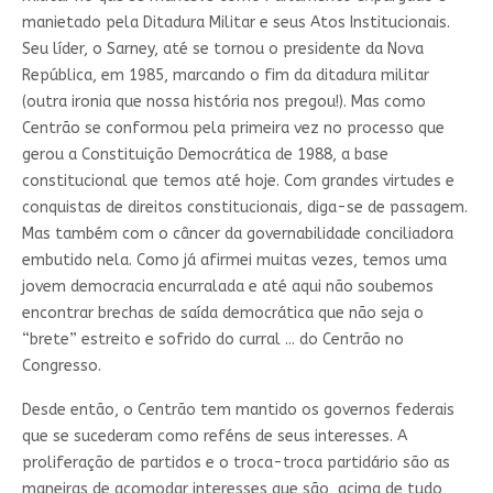
manietado pela Ditadura Militar e seus Atos Institucionais.
Seu líder, o Sarney, até se tornou o presidente da Nova
República, em 1985, marcando o fim da ditadura militar
(outra ironia que nossa história nos pregou!). Mas como
Centrão se conformou pela primeira vez no processo que
gerou a Constituição Democrática de 1988, a base
constitucional que temos até hoje. Com grandes virtudes e
conquistas de direitos constitucionais, diga-se de passagem.
Mas também com o câncer da governabilidade conciliadora
embutido nela. Como já afirmei muitas vezes, temos uma
jovem democracia encurralada e até aqui não soubemos
encontrar brechas de saída democrática que não seja o
“brete” estreito e sofrido do curral ... do Centrão no
Congresso.
Desde então, o Centrão tem mantido os governos federais
que se sucederam como reféns de seus interesses. A
proliferação de partidos e o troca-troca partidário são as
maneiras de acomodar interesses que são, acima de tudo,