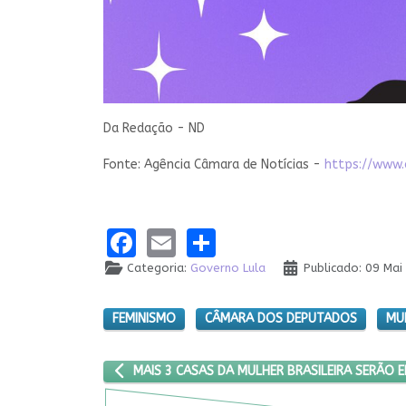
Da Redação - ND
Fonte: Agência Câmara de Notícias -
https://www.
Facebook
Email
Share
Categoria:
Governo Lula
Publicado: 09 Mai
FEMINISMO
CÂMARA DOS DEPUTADOS
MU
ARTIGO ANTERIOR: MAIS 3 CASAS DA MULHER BRAS
MAIS 3 CASAS DA MULHER BRASILEIRA SERÃO E