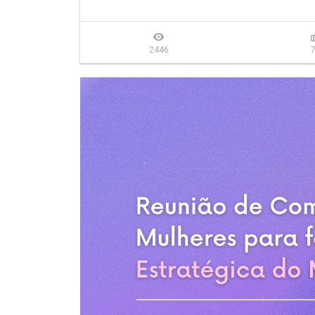
Início: 10/05/2023 às 13:45

Informações: Reunião de Comparecimento da Ministra da
Convidada confirmada:

2446
Sra. CIDA GONÇALVES, Ministra de Estado das Mulheres
Requerimentos:

Requerimento nº 2/23, de autoria da deputada Laura Ca
Requerimento nº 5/23, de autoria da deputada Chris Toni
Veja mais: 
https://www.camara.leg.br/evento-le...
#cidagonçalves #ministradasmulheres #mulher