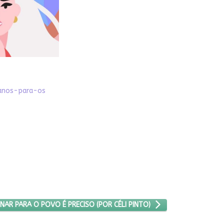
lanos-para-os
O ARTIGO: GOVERNAR PARA O POVO É PRECISO (POR CÉLI PINTO)
AR PARA O POVO É PRECISO (POR CÉLI PINTO)