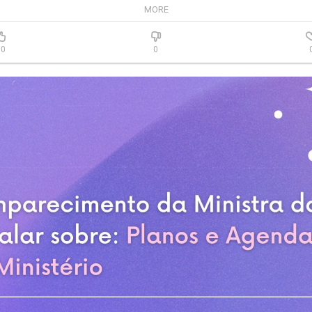
MORE
s Mulheres para falar sobre planos e estratégias do Ministério para os pró
70
0
.

rneiro, subscrito pelas deputadas Sâmia Bomfim e Ana Pimentel.

etto , subscrito pelas deputadas Clarissa Tércio e Julia Zanatta.
