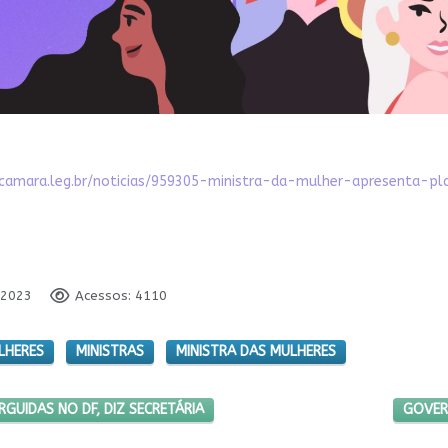
camara.leg.br/noticias/959305-ministra-da-mulher-apresenta-p
 2023
Acessos: 4110
LHERES
MINISTRAS
MINISTRA DAS MULHERES
ILEIRA SERÃO ERGUIDAS NO DF, DIZ SECRETÁRIA
PRÓXIM
RGUIDAS NO DF, DIZ SECRETÁRIA
GOVERN