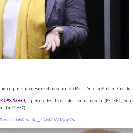
e ano a partir do desmembramento do Ministério da Mulher, Família 
IR DAS 13H3
0
, a pedido das deputadas Laura Carneiro (PSD-RJ), Sâm
natta (PL-SC).
I&list=TLGGXlwtXaj_lbQxMDA1MjAyMw