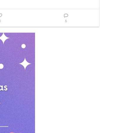
ximos anos

0
6