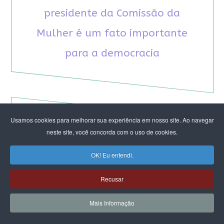
presidente da Comissão da
Mulher é um fato importante
para a democracia
Usamos cookies para melhorar sua experiência em nosso site. Ao navegar
RECOMENDAMOS A LEITURA
neste site, você concorda com o uso de cookies.
OK! Eu entendi.
August Nimtz prova que marxismo e
antirracismo são indissociáveis na luta
Recusar
anticapitalista
Rap transfeminista radical argentino na FLIPEI
Mais Informação
Quem tem medo dos corpos trans?
Projetos de proteção às mulheres travados no