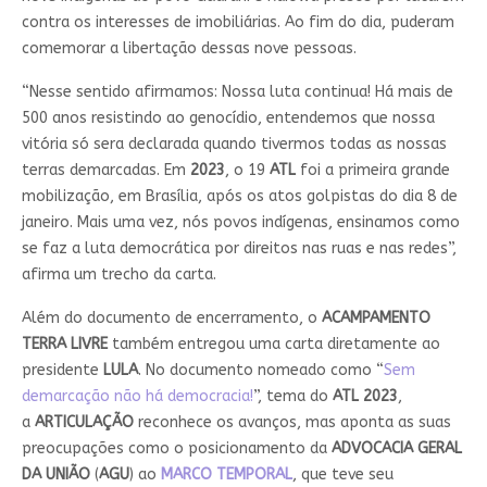
contra os interesses de imobiliárias. Ao fim do dia, puderam
comemorar a libertação dessas nove pessoas.
“Nesse sentido afirmamos: Nossa luta continua! Há mais de
500 anos resistindo ao genocídio, entendemos que nossa
vitória só sera declarada quando tivermos todas as nossas
terras demarcadas. Em
2023
, o 19
ATL
foi a primeira grande
mobilização, em Brasília, após os atos golpistas do dia 8 de
janeiro. Mais uma vez, nós povos indígenas, ensinamos como
se faz a luta democrática por direitos nas ruas e nas redes”,
afirma um trecho da carta.
Além do documento de encerramento, o
ACAMPAMENTO
TERRA LIVRE
também entregou uma carta diretamente ao
presidente
LULA
. No documento nomeado como “
Sem
demarcação não há democracia!
”, tema do
ATL 2023
,
a
ARTICULAÇÃO
reconhece os avanços, mas aponta as suas
preocupações como o posicionamento da
ADVOCACIA GERAL
DA UNIÃO
(
AGU
) ao
MARCO
TEMPORAL
, que teve seu