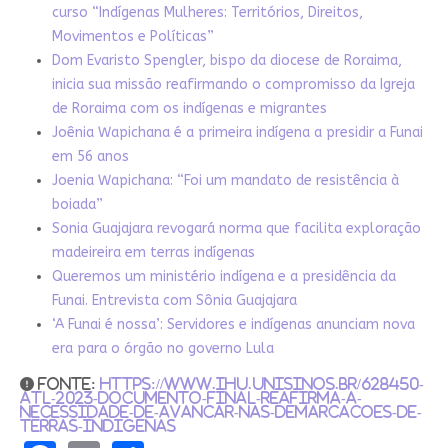
curso “Indígenas Mulheres: Territórios, Direitos,
Movimentos e Políticas”
Dom Evaristo Spengler, bispo da diocese de Roraima,
inicia sua missão reafirmando o compromisso da Igreja
de Roraima com os indígenas e migrantes
Joênia Wapichana é a primeira indígena a presidir a Funai
em 56 anos
Joenia Wapichana: “Foi um mandato de resistência à
boiada”
Sonia Guajajara revogará norma que facilita exploração
madeireira em terras indígenas
Queremos um ministério indígena e a presidência da
Funai. Entrevista com Sônia Guajajara
‘A Funai é nossa’: Servidores e indígenas anunciam nova
era para o órgão no governo Lula
fonte:
https://www.ihu.unisinos.br/628450-
atl-2023-documento-final-reafirma-a-
necessidade-de-avancar-nas-demarcacoes-de-
terras-indigenas