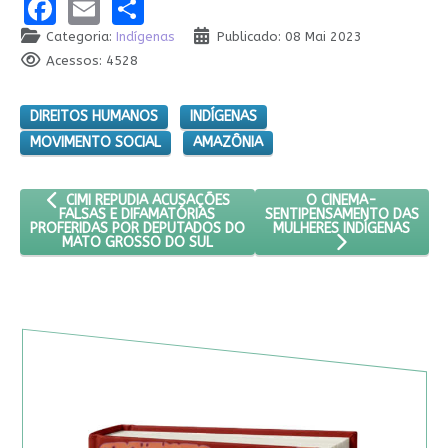
Facebook
Email
Share
Categoria:
Indígenas
Publicado: 08 Mai 2023
Acessos: 4528
DIREITOS HUMANOS
INDÍGENAS
MOVIMENTO SOCIAL
AMAZÔNIA
ARTIGO ANTERIOR: CIMI REPUDIA ACUSAÇÕES FALSAS E DIFA
PRÓXIMO ARTIGO: O 
O CINEMA-
CIMI REPUDIA ACUSAÇÕES
SENTIPENSAMENTO DAS
FALSAS E DIFAMATÓRIAS
MULHERES INDÍGENAS
PROFERIDAS POR DEPUTADOS DO
MATO GROSSO DO SUL