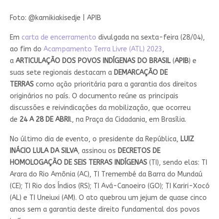
Foto: @kamikiakisedje | APIB
Em
carta de encerramento
divulgada na sexta-feira (28/04),
ao fim do
Acampamento Terra Livre (ATL) 2023
,
a
ARTICULAÇÃO DOS POVOS INDÍGENAS DO BRASIL
(
APIB
) e
suas sete regionais destacam a
DEMARCAÇÃO DE
TERRAS
como ação prioritária para a garantia dos direitos
originários no país. O documento reúne as principais
discussões e reivindicações da mobilização, que ocorreu
de
24 A 28 DE ABRI
l, na Praça da Cidadania, em Brasília.
No último dia de evento, o presidente da República,
LUIZ
INÁCIO LULA DA SILVA
, assinou os
DECRETOS DE
HOMOLOGAÇÃO DE SEIS TERRAS INDÍGENAS
(TI), sendo elas: TI
Arara do Rio Amônia (AC), TI Tremembé da Barra do Mundaú
(CE); TI Rio dos Índios (RS); TI Avá-Canoeiro (GO); TI Kariri-Xocó
(AL) e TI Uneiuxi (AM). O ato quebrou um jejum de quase cinco
anos sem a garantia deste direito fundamental dos povos