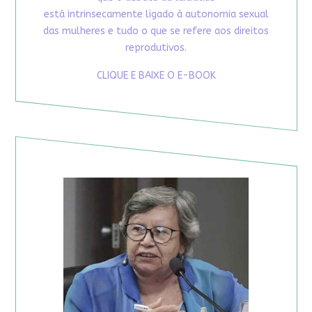
está intrinsecamente ligado à autonomia sexual
das mulheres e tudo o que se refere aos direitos
reprodutivos.
CLIQUE E BAIXE O E-BOOK