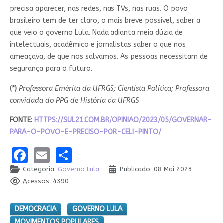
precisa aparecer, nas redes, nas TVs, nas ruas. O povo
brasileiro tem de ter claro, o mais breve possível, saber a
que veio o governo Lula. Nada adianta meia dúzia de
intelectuais, acadêmico e jornalistas saber o que nos
ameaçava, de que nos salvamos. As pessoas necessitam de
segurança para o futuro.
(*)
Professora Emérita da UFRGS; Cientista Política; Professora
convidada do PPG de História da UFRGS
FONTE:
HTTPS://SUL21.COM.BR/OPINIAO/2023/05/GOVERNAR-
PARA-O-POVO-E-PRECISO-POR-CELI-PINTO/
Facebook
Email
Share
Categoria:
Governo Lula
Publicado: 08 Mai 2023
Acessos: 4390
DEMOCRACIA
GOVERNO LULA
MOVIMENTOS POPULARES