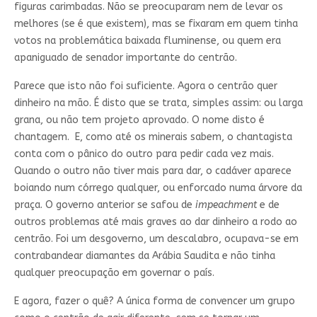
figuras carimbadas. Não se preocuparam nem de levar os
melhores (se é que existem), mas se fixaram em quem tinha
votos na problemática baixada fluminense, ou quem era
apaniguado de senador importante do centrão.
Parece que isto não foi suficiente. Agora o centrão quer
dinheiro na mão. É disto que se trata, simples assim: ou larga
grana, ou não tem projeto aprovado. O nome disto é
chantagem. E, como até os minerais sabem, o chantagista
conta com o pânico do outro para pedir cada vez mais.
Quando o outro não tiver mais para dar, o cadáver aparece
boiando num córrego qualquer, ou enforcado numa árvore da
praça. O governo anterior se safou de
impeachment
e de
outros problemas até mais graves ao dar dinheiro a rodo ao
centrão. Foi um desgoverno, um descalabro, ocupava-se em
contrabandear diamantes da Arábia Saudita e não tinha
qualquer preocupação em governar o país.
E agora, fazer o quê? A única forma de convencer um grupo