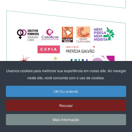
Usamos cookies para melhorar sua experiência em nosso site. Ao navegar
neste site, você concorda com o uso de cookies.
Eleição de Erika Hilton para
OK! Eu entendi.
presidente da Comissão da
Recusar
Mulher é um fato importante
Mais Informação
para a democracia