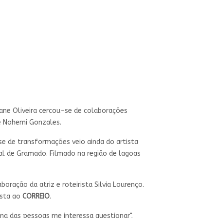
stiane Oliveira cercou-se de colaborações
 e Nohemi Gonzales.
ase de transformações veio ainda do artista
al de Gramado. Filmado na região de lagoas
oração da atriz e roteirista Silvia Lourenço.
ista ao
CORREIO
.
ima das pessoas me interessa questionar",