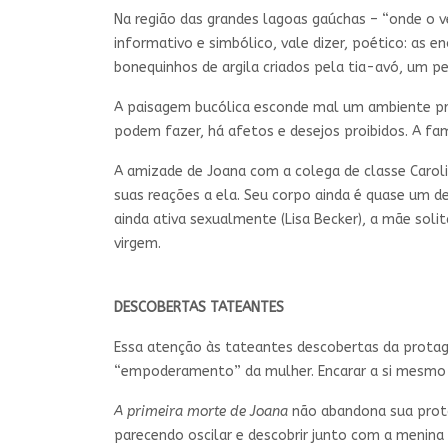
Na região das grandes lagoas gaúchas – “onde o 
informativo e simbólico, vale dizer, poético: as 
bonequinhos de argila criados pela tia-avó, um p
A paisagem bucólica esconde mal um ambiente prov
podem fazer, há afetos e desejos proibidos. A fa
A amizade de Joana com a colega de classe Carol
suas reações a ela. Seu corpo ainda é quase um 
ainda ativa sexualmente (Lisa Becker), a mãe soli
virgem.
DESCOBERTAS TATEANTES
Essa atenção às tateantes descobertas da protago
“empoderamento” da mulher. Encarar a si mesmo é
A primeira morte de Joana
não abandona sua prota
parecendo oscilar e descobrir junto com a menina