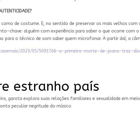
 AUTENTICIDADE?
como de costume. E, no sentido de preservar os mais velhos com s
to-chave: alguém com experiência para saber o que ocorre com o 
cas para o técnico de som saber quem microfonar. A partir daí, a c
ivirtasemais/2023/05/5091766-a-primeira-morte-de-joana-traz-d
re estranho país
veira, garota explora suas relações familiares e sexualidade em mei
ponta peculiar negritude do músico