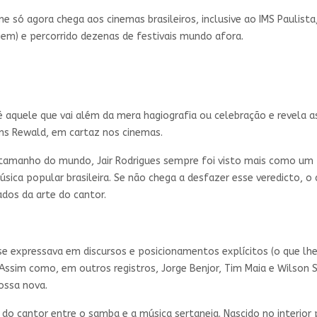
e só agora chega aos cinemas brasileiros, inclusive ao IMS Paulist
em) e percorrido dezenas de festivais mundo afora.
quele que vai além da mera hagiografia ou celebração e revela a
ens Rewald, em cartaz nos cinemas.
 tamanho do mundo, Jair Rodrigues sempre foi visto mais como um 
sica popular brasileira. Se não chega a desfazer esse veredicto, 
dos da arte do cantor.
se expressava em discursos e posicionamentos explícitos (o que lh
Assim como, em outros registros, Jorge Benjor, Tim Maia e Wilson S
ossa nova.
do cantor entre o samba e a música sertaneja. Nascido no interior 