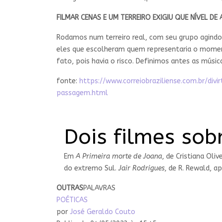
FILMAR CENAS E UM TERREIRO EXIGIU QUE NÍVEL DE
Rodamos num terreiro real, com seu grupo agindo 
eles que escolheram quem representaria o momen
fato, pois havia o risco. Definimos antes as músi
fonte:
https://www.correiobraziliense.com.br/d
passagem.html
Dois filmes sob
Em
A Primeira morte de Joana
, de Cristiana Oli
do extremo Sul.
Jair Rodrigues
, de R. Rewald, a
OUTRAS
PALAVRAS
POÉTICAS
por
José Geraldo Couto