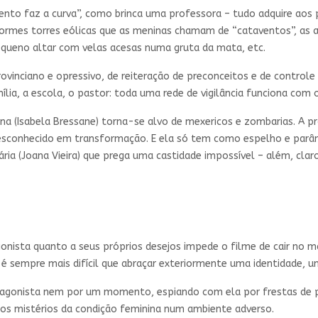
vento faz a curva”, como brinca uma professora – tudo adquire a
enormes torres eólicas que as meninas chamam de “cataventos”, as a
equeno altar com velas acesas numa gruta da mata, etc.
inciano e opressivo, de reiteração de preconceitos e de controle 
mília, a escola, o pastor: toda uma rede de vigilância funciona c
ina (Isabela Bressane) torna-se alvo de mexericos e zombarias. A 
desconhecido em transformação. E ela só tem como espelho e parâm
tária (Joana Vieira) que prega uma castidade impossível – além, cla
nista quanto a seus próprios desejos impede o filme de cair no m
 sempre mais difícil que abraçar exteriormente uma identidade, u
gonista nem por um momento, espiando com ela por frestas de po
 os mistérios da condição feminina num ambiente adverso.