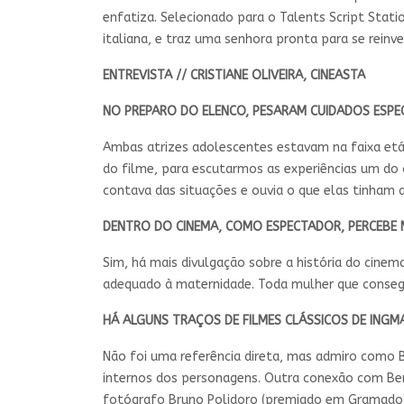
enfatiza. Selecionado para o Talents Script Stati
italiana, e traz uma senhora pronta para se reinv
ENTREVISTA // CRISTIANE OLIVEIRA, CINEASTA
NO PREPARO DO ELENCO, PESARAM CUIDADOS ESPEC
Ambas atrizes adolescentes estavam na faixa etá
do filme, para escutarmos as experiências um do 
contava das situações e ouvia o que elas tinham 
DENTRO DO CINEMA, COMO ESPECTADOR, PERCEBE
Sim, há mais divulgação sobre a história do cinema
adequado à maternidade. Toda mulher que consegu
HÁ ALGUNS TRAÇOS DE FILMES CLÁSSICOS DE INGM
Não foi uma referência direta, mas admiro como 
internos dos personagens. Outra conexão com Be
fotógrafo Bruno Polidoro (premiado em Gramado)