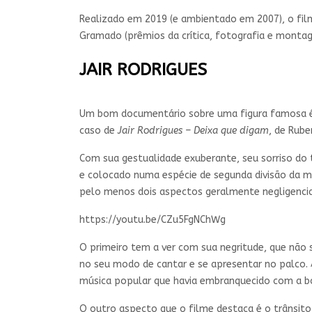
Realizado em 2019 (e ambientado em 2007), o film
Gramado (prêmios da crítica, fotografia e montag
JAIR RODRIGUES
Um bom documentário sobre uma figura famosa é a
caso de
Jair Rodrigues – Deixa que digam
, de Rub
Com sua gestualidade exuberante, seu sorriso do
e colocado numa espécie de segunda divisão da mú
pelo menos dois aspectos geralmente negligencia
https://youtu.be/CZu5FgNChWg
O primeiro tem a ver com sua negritude, que não 
no seu modo de cantar e se apresentar no palco. 
música popular que havia embranquecido com a b
O outro aspecto que o filme destaca é o trânsito 