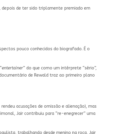
a, depois de ter sido triplamente premiado em
spectos pouco conhecidos do biografado. É o
“
entertainer
” do que como um intérprete “sério”,
o documentário de Rewald traz ao primeiro plano
e rendeu acusações de omissão e alienação), mas
imonal, Jair contribuiu para “re-enegrecer” uma
paulista, trabalhando desde menino na roça, Jair