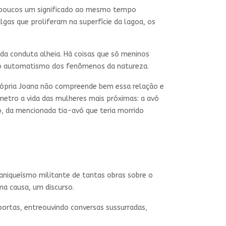
os poucos um significado ao mesmo tempo
lgas que proliferam na superfície da lagoa, os
da conduta alheia. Há coisas que só meninos
om o automatismo dos fenômenos da natureza.
própria Joana não compreende bem essa relação e
etro a vida das mulheres mais próximas: a avó
ro, da mencionada tia-avó que teria morrido
aniqueísmo militante de tantas obras sobre o
ma causa, um discurso.
rtas, entreouvindo conversas sussurradas,