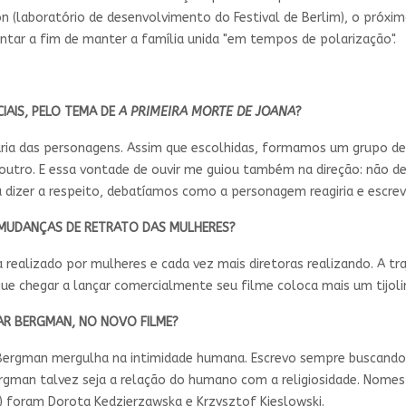
on (laboratório de desenvolvimento do Festival de Berlim), o próx
entar a fim de manter a família unida "em tempos de polarização".
IAIS, PELO TEMA DE
A PRIMEIRA MORTE DE JOANA
?
ria das personagens. Assim que escolhidas, formamos um grupo de
outro. E essa vontade de ouvir me guiou também na direção: não de
a dizer a respeito, debatíamos como a personagem reagiria e escre
 MUDANÇAS DE RETRATO DAS MULHERES?
 realizado por mulheres e cada vez mais diretoras realizando. A tra
e chegar a lançar comercialmente seu filme coloca mais um tijolin
AR BERGMAN, NO NOVO FILME?
Bergman mergulha na intimidade humana. Escrevo sempre buscando 
rgman talvez seja a relação do humano com a religiosidade. Nome
 foram Dorota Kedzierzawska e Krzysztof Kieslowski.