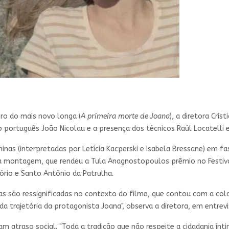
ro do mais novo longa (
A primeira morte de Joana
), a diretora Cri
do português João Nicolau e a presença dos técnicos Raúl Locatelli
ninas (interpretadas por Letícia Kacperski e Isabela Bressane) em f
 na montagem, que rendeu a Tula Anagnostopoulos prêmio no Festiv
ório e Santo Antônio da Patrulha.
as são ressignificadas no contexto do filme, que contou com a colab
a trajetória da protagonista Joana", observa a diretora, em entrev
 atraso social. "Toda a tradição que não respeite a cidadania ínt