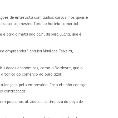
ações de entrevista com áudios curtos, nos quais é
ersistente, mesmo fora do horário comercial.
 é para a meta não cair”, dispara Luana, que é
am empreender”, analisa Marilane Teixeira,
ificuldades econômicas, como o Nordeste, que o
 a tônica do comércio do ouro azul.
a lançada pelo empresário. Caso ela não consiga
es contratadas.
izem pequenas atividades de limpeza da peça de