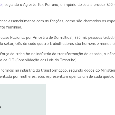
bi
, segundo a Agreste Tex. Por ano, o Império do Jeans produz 800
conta essencialmente com as facções, como são chamados os espaç
nte feminina.
isa Nacional por Amostra de Domicílios), 270 mil pessoas trabalh
. No setor, três de cada quatro trabalhadores são homens e menos d
força de trabalho na indústria da transformação do estado, a inf
e de CLT (Consolidação das Leis do Trabalho).
 formais na indústria da transformação, segundo dados do Ministér
stentada por mulheres, elas representam apenas um de cada quatro 