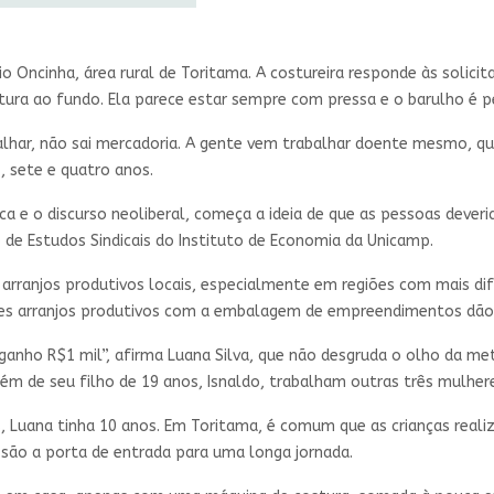
io Oncinha, área rural de Toritama. A costureira responde às solicit
ura ao fundo. Ela parece estar sempre com pressa e o barulho é p
alhar, não sai mercadoria. A gente vem trabalhar doente mesmo, que
3, sete e quatro anos.
a e o discurso neoliberal, começa a ideia de que as pessoas deveri
de Estudos Sindicais do Instituto de Economia da Unicamp.
s arranjos produtivos locais, especialmente em regiões com mais d
sses arranjos produtivos com a embalagem de empreendimentos dão
anho R$1 mil”, afirma Luana Silva, que não desgruda o olho da met
lém de seu filho de 19 anos, Isnaldo, trabalham outras três mulher
, Luana tinha 10 anos. Em Toritama, é comum que as crianças real
 são a porta de entrada para uma longa jornada.