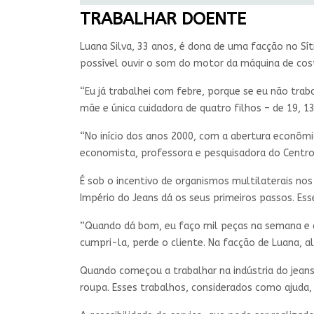
TRABALHAR DOENTE
Luana Silva, 33 anos, é dona de uma facção no Sít
possível ouvir o som do motor da máquina de cost
“Eu já trabalhei com febre, porque se eu não trab
mãe e única cuidadora de quatro filhos – de 19, 1
“No início dos anos 2000, com a abertura econômic
economista, professora e pesquisadora do Centro 
É sob o incentivo de organismos multilaterais no
Império do Jeans dá os seus primeiros passos. E
“Quando dá bom, eu faço mil peças na semana e g
cumpri-la, perde o cliente. Na facção de Luana, a
Quando começou a trabalhar na indústria do jeans
roupa. Esses trabalhos, considerados como ajuda,