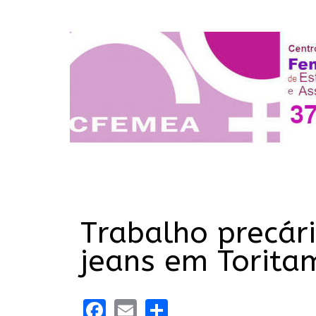
Trabalho precár
jeans em Torita
Facebook
Email
Share