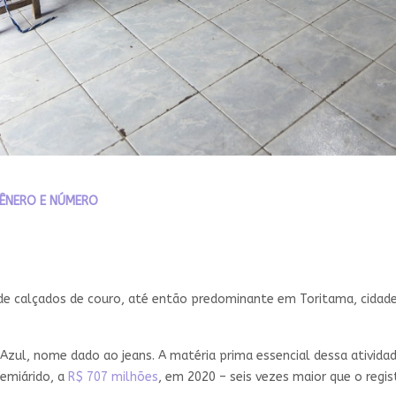
ÊNERO E NÚMERO
de calçados de couro, até então predominante em Toritama, cidade
ro Azul, nome dado ao jeans. A matéria prima essencial dessa ativid
emiárido, a
R$ 707 milhões
, em 2020 – seis vezes maior que o regi