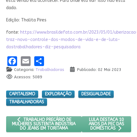
está vendo ela acontecer. Para onde ela vai? Isso não está
dado.
Edição: Thalita Pires
fonte:
https://www.brasildefato.com.br/2023/05/01/uberizacao
traz-novo-controle-dos-modos-de-vida-e-de-luta-
dostrabalhadores-diz-pesquisadora
Facebook
Email
Share
Categoria:
Trabalhadoras
Publicado: 02 Mai 2023
Acessos: 5089
CAPITALISMO
EXPLORAÇÃO
DESIGUALDADE
TRABALHADORAS
ARTIGO ANTERIOR: TRABALHO PRECÁRIO DE MULHERES SUST
PRÓXIMO ARTIGO: LULA
LULA DESTACA 10
TRABALHO PRECÁRIO DE
ANOS DA PEC DAS
MULHERES SUSTENTA INDÚSTRIA
DO JEANS EM TORITAMA
DOMÉSTICAS