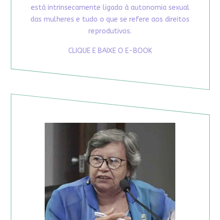
está intrinsecamente ligado à autonomia sexual
das mulheres e tudo o que se refere aos direitos
reprodutivos.
CLIQUE E BAIXE O E-BOOK