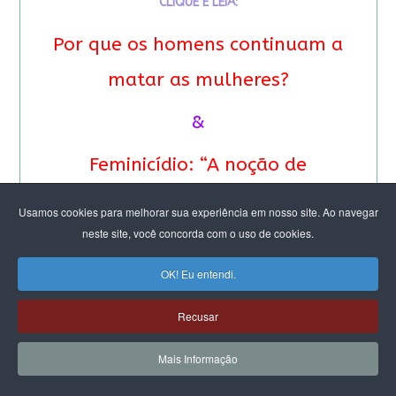
CLIQUE E LEIA:
Por que os homens continuam a
matar as mulheres?
&
Feminicídio: “A noção de
propriedade é profunda”.
Usamos cookies para melhorar sua experiência em nosso site. Ao navegar
Entrevista especial com Eva
neste site, você concorda com o uso de cookies.
Alterman Blay
OK! Eu entendi.
Recusar
Mais Informação