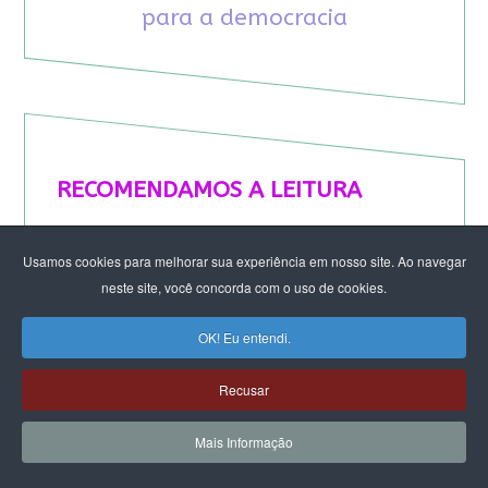
para a democracia
RECOMENDAMOS A LEITURA
August Nimtz prova que marxismo e
Usamos cookies para melhorar sua experiência em nosso site. Ao navegar
antirracismo são indissociáveis na luta
neste site, você concorda com o uso de cookies.
anticapitalista
Rap transfeminista radical argentino na FLIPEI
OK! Eu entendi.
Quem tem medo dos corpos trans?
Projetos de proteção às mulheres travados no
Recusar
Congresso ameaçam a democracia
A revolução de Milton Santos
Mais Informação