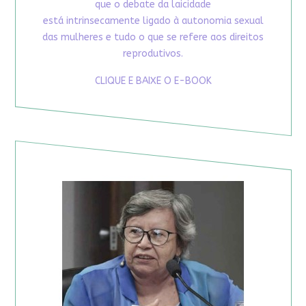
que o debate da laicidade
está intrinsecamente ligado à autonomia sexual
das mulheres e tudo o que se refere aos direitos
reprodutivos.
CLIQUE E BAIXE O E-BOOK