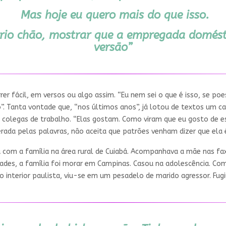
Mas hoje eu quero mais do que isso.
io chão, mostrar que a empregada domésti
versão”
r fácil, em versos ou algo assim. “Eu nem sei o que é isso, se poe
”. Tanta vontade que, “nos últimos anos”, já lotou de textos um c
s colegas de trabalho. “Elas gostam. Como viram que eu gosto de e
rada pelas palavras, não aceita que patrões venham dizer que ela 
com a família na área rural de Cuiabá. Acompanhava a mãe nas faxin
ades, a família foi morar em Campinas. Casou na adolescência. Com 2
 No interior paulista, viu-se em um pesadelo de marido agressor. Fug