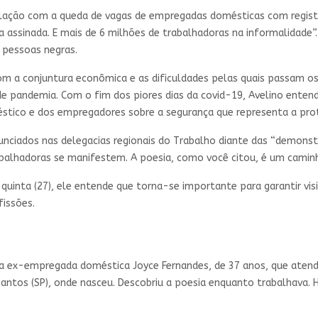
lação com a queda de vagas de empregadas domésticas com registro 
 assinada. E mais de 6 milhões de trabalhadoras na informalidade”
 pessoas negras.
m a conjuntura econômica e as dificuldades pelas quais passam o
 pandemia. Com o fim dos piores dias da covid-19, Avelino entend
stico e dos empregadores sobre a segurança que representa a prot
nciados nas delegacias regionais do Trabalho diante das “demonst
abalhadoras se manifestem. A poesia, como você citou, é um camin
quinta (27), ele entende que torna-se importante para garantir vis
fissões.
ex-empregada doméstica Joyce Fernandes, de 37 anos, que atende 
Santos (SP), onde nasceu. Descobriu a poesia enquanto trabalhava. H