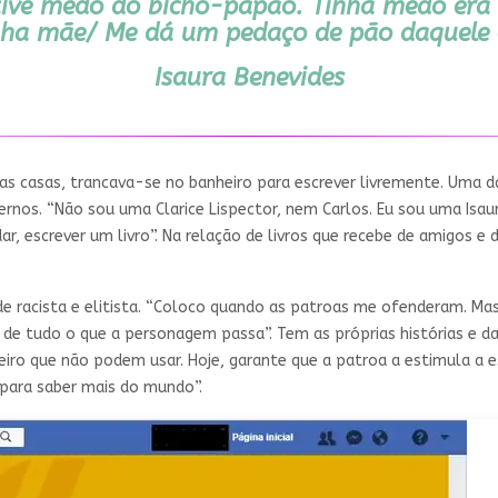
tive medo do bicho-papão. Tinha medo era 
nha mãe/ Me dá um pedaço de pão daquele 
Isaura Benevides
s casas, trancava-se no banheiro para escrever livremente. Uma d
rnos. “Não sou uma Clarice Lispector, nem Carlos. Eu sou uma Isau
, escrever um livro”. Na relação de livros que recebe de amigos e 
de racista e elitista. “Coloco quando as patroas me ofenderam. 
e de tudo o que a personagem passa”. Tem as próprias histórias e d
 que não podem usar. Hoje, garante que a patroa a estimula a escr
para saber mais do mundo”.