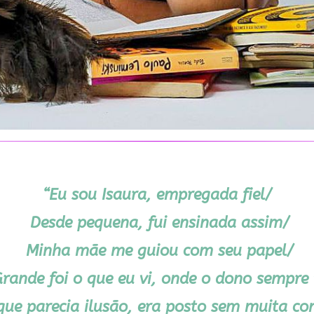
“Eu sou Isaura, empregada fiel/
Desde pequena, fui ensinada assim/
Minha mãe me guiou com seu papel/
ande foi o que eu vi, onde o dono sempre 
 que parecia ilusão, era posto sem muita co