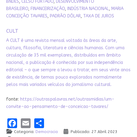
BNDES
,
CELSO FURTADO
,
DESENVOLVIMENTO
BRASILEIRO
,
FINANCEIRIZAÇÃO
,
INDÚSTRIA NACIONAL
,
MARIA
CONCEIÇÃO TAVARES
,
PADRÃO DÓLAR
,
TAXA DE JUROS
CULT
A CULT é uma revista mensal voltada às áreas da arte,
cultura, filosofia, literatura e ciências humanas. Com uma
circulação de 35 mil exemplares, distribuídos em âmbito
nacional, a publicação é conhecida por sua independência
editorial – o que sempre a levou a tratar, em seus vinte anos
de existência, de temas pouco explorados normalmente
pelos mais variados veículos do jornalismo cultural.
fonte:
https://outraspalavras.net/outrasmidias/um-
convite-ao-pensamento-de-conceicao-tavares/
Facebook
Email
Share
Categoria:
Democracia
Publicado: 27 Abril 2023