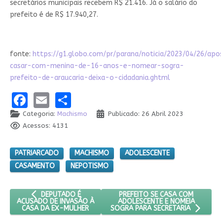
secretários municipais recebem R$ 21.416. Já o salário do
prefeito é de R$ 17.940,27.
fonte:
https://g1.globo.com/pr/parana/noticia/2023/04/26/apo
casar-com-menina-de-16-anos-e-nomear-sogra-
prefeito-de-araucaria-deixa-o-cidadania.ghtml
Facebook
Email
Share
Categoria:
Machismo
Publicado: 26 Abril 2023
Acessos: 4131
PATRIARCADO
MACHISMO
ADOLESCENTE
CASAMENTO
NEPOTISMO
ARTIGO ANTERIOR: DEPUTADO É ACUSADO DE INVASÃO À C
PRÓXIMO ARTIGO: PREFEITO SE
PREFEITO SE CASA COM
DEPUTADO É
ADOLESCENTE E NOMEIA
ACUSADO DE INVASÃO À
CASA DA EX-MULHER
SOGRA PARA SECRETARIA