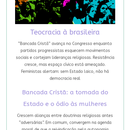
Teocracia à brasileira
“Bancada Cristã” avança no Congresso enquanto
partidos progressistas esquecem movimentos
sociais e cortejam lideranças religiosas. Resistência
cresce, mas espaço cívico está ameaçado.
Feministas alertam: sem Estado laico, não há
democracia real
Bancada Cristã: a tomada do
Estado e o ódio às mulheres
Crescem alianças entre doutrinas religiosas antes
“adversárias”. Em comum, convergem na agenda
moral de que a reivindicação pela autonomia