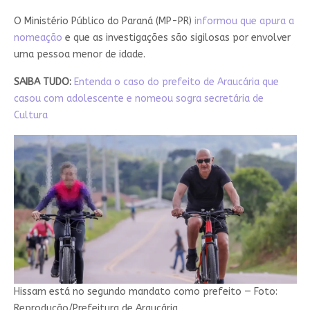
O Ministério Público do Paraná (MP-PR)
informou que apura a
nomeação
e que as investigações são sigilosas por envolver
uma pessoa menor de idade.
SAIBA TUDO:
Entenda o caso do prefeito de Araucária que
casou com adolescente e nomeou sogra secretária de
Cultura
Hissam está no segundo mandato como prefeito — Foto:
Reprodução/Prefeitura de Araucária