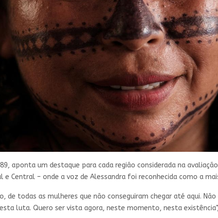
, aponta um destaque para cada região considerada na avaliação do j
ul e Central – onde a voz de Alessandra foi reconhecida como a mai
 de todas as mulheres que não conseguiram chegar até aqui. Não qu
ta luta. Quero ser vista agora, neste momento, nesta existência",