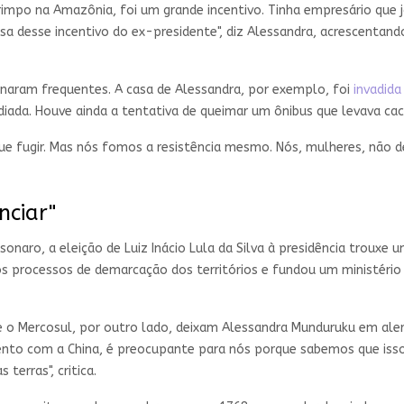
rimpo na Amazônia, foi um grande incentivo. Tinha empresário que já
sa desse incentivo do ex-presidente", diz Alessandra, acrescentand
rnaram frequentes. A casa de Alessandra, por exemplo, foi
invadida
diada. Houve ainda a tentativa de queimar um ônibus que levava cac
ue fugir. Mas nós fomos a resistência mesmo. Nós, mulheres, não
nciar"
onaro, a eleição de Luiz Inácio Lula da Silva à presidência trouxe 
s processos de demarcação dos territórios e fundou um ministéri
e o Mercosul, por outro lado, deixam Alessandra Munduruku em alerta
mento com a China, é preocupante para nós porque sabemos que isso
terras", critica.