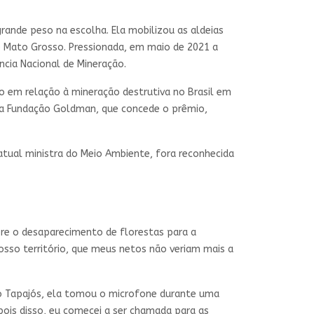
rande peso na escolha. Ela mobilizou as aldeias
e Mato Grosso. Pressionada, em maio de 2021 a
ncia Nacional de Mineração.
o em relação à mineração destrutiva no Brasil em
ela Fundação Goldman, que concede o prêmio,
atual ministra do Meio Ambiente, fora reconhecida
bre o desaparecimento de florestas para a
osso território, que meus netos não veriam mais a
do Tapajós, ela tomou o microfone durante uma
ois disso, eu comecei a ser chamada para as