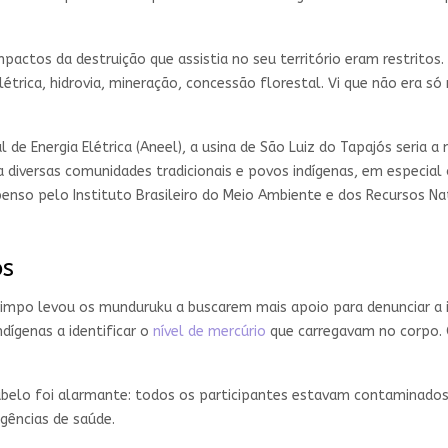
impactos da destruição que assistia no seu território eram restrito
elétrica, hidrovia, mineração, concessão florestal. Vi que não era 
de Energia Elétrica (Aneel), a usina de São Luiz do Tapajós seria 
iversas comunidades tradicionais e povos indígenas, em especial 
penso pelo Instituto Brasileiro do Meio Ambiente e dos Recursos Nat
os
rimpo levou os munduruku a buscarem mais apoio para denunciar a 
dígenas a identificar o
nível de mercúrio
que carregavam no corpo. 
 cabelo foi alarmante: todos os participantes estavam contaminado
gências de saúde.