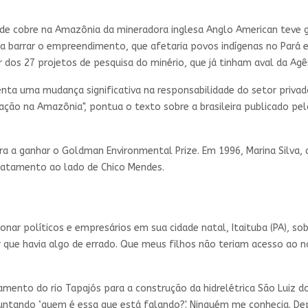
 de cobre na Amazônia da mineradora inglesa Anglo American teve g
ra barrar o empreendimento, que afetaria povos indígenas no Pará 
os 27 projetos de pesquisa do minério, que já tinham aval da Agê
ta uma mudança significativa na responsabilidade do setor privad
ação na Amazônia", pontua o texto sobre a brasileira publicado p
.
ra a ganhar o Goldman Environmental Prize. Em 1996, Marina Silva, 
matamento ao lado de Chico Mendes.
ar políticos e empresários em sua cidade natal, Itaituba (PA), so
que havia algo de errado. Que meus filhos não teriam acesso ao n
amento do rio Tapajós para a construção da hidrelétrica São Luiz 
untando ‘quem é essa que está falando?'. Ninguém me conhecia. Dep