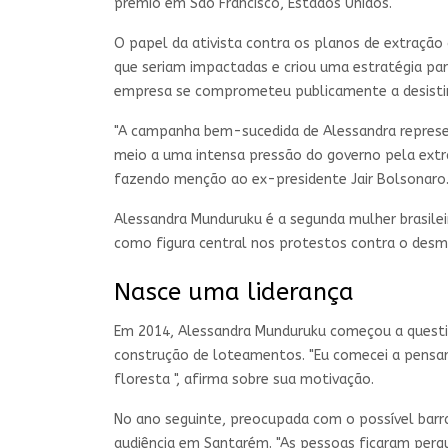
prêmio em São Francisco, Estados Unidos.
O papel da ativista contra os planos de extração
que seriam impactadas e criou uma estratégia pa
empresa se comprometeu publicamente a desistir d
"A campanha bem-sucedida de Alessandra represen
meio a uma intensa pressão do governo pela extr
fazendo menção ao ex-presidente Jair Bolsonaro
Alessandra Munduruku é a segunda mulher brasilei
como figura central nos protestos contra o des
Nasce uma liderança
Em 2014, Alessandra Munduruku começou a question
construção de loteamentos. "Eu comecei a pensar 
floresta ", afirma sobre sua motivação.
No ano seguinte, preocupada com o possível barr
audiência em Santarém. "As pessoas ficaram perg