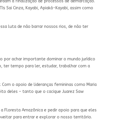
ardam a finalização de processos de demarcação.
TIs Sai Cinza, Kayabi, Apiaká-Kayabi, assim como
ssa luta de não barrar nossos rios, de não ter
to por achar importante dominar o mundo jurídico
o, ter tempo para ler, estudar, trabalhar com a
r. Com o apoio de lideranças femininas como Maria
eito deles – tanto que o cacique Juarez Saw
ar a Floresta Amazônica e pedir apoio para que eles
tar para entrar e explorar o nosso território.