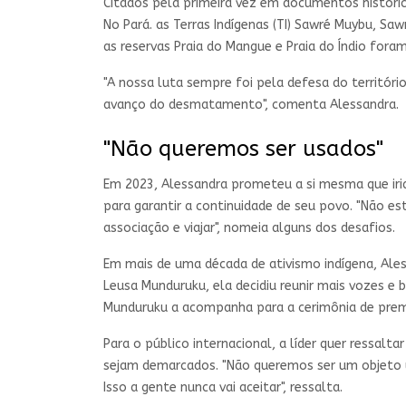
Citados pela primeira vez em documentos históri
No Pará. as Terras Indígenas (TI) Sawré Muybu, Sa
as reservas Praia do Mangue e Praia do Índio for
"A nossa luta sempre foi pela defesa do território
avanço do desmatamento", comenta Alessandra.
"Não queremos ser usados"
Em 2023, Alessandra prometeu a si mesma que iria
para garantir a continuidade de seu povo. "Não est
associação e viajar", nomeia alguns dos desafios.
Em mais de uma década de ativismo indígena, Ales
Leusa Munduruku, ela decidiu reunir mais vozes e 
Munduruku a acompanha para a cerimônia de prem
Para o público internacional, a líder quer ressalt
sejam demarcados. "Não queremos ser um objeto us
Isso a gente nunca vai aceitar", ressalta.