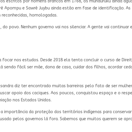
cos escritos por homens brancos em 1768, os munduruku ainda agu
wré Apompu e Sawré Juybu ainda estão em fase de identificação. As 
am reconhecidas, homologadas.
, do povo. Nenhum governo vai nos silenciar. A gente vai continuar e
 focar nos estudos. Desde 2018 ela tenta concluir o curso de Direi
á sendo fácil ser mãe, dona de casa, cuidar dos filhos, acordar ced
sandra diz ter encontrado muitas barreiras pelo fato de ser mulhe
buscar apoio dos caciques. Aos poucos, conquistou espaço e o resp
iação nos Estados Unidos.
ar a importância da proteção dos territórios indígenas para conserv
ado pelos governos lá fora. Sabemos que muitos querem se aprovei