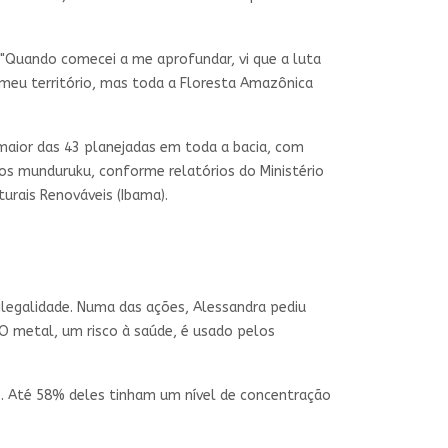
s. "Quando comecei a me aprofundar, vi que a luta
só meu território, mas toda a Floresta Amazônica
a maior das 43 planejadas em toda a bacia, com
os munduruku, conforme relatórios do Ministério
urais Renováveis (Ibama).
ilegalidade. Numa das ações, Alessandra pediu
O metal, um risco à saúde, é usado pelos
s. Até 58% deles tinham um nível de concentração