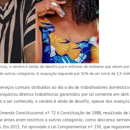
, o cenário é ainda de desafio para milhares de mulheres que zelam por la
s de outras categorias. A ocupação responde por 92% de um total de 5,9 milh
o serviços comuns atribuídos ao dia a dia de trabalhadores domésti
onquistou direitos trabalhistas garantidos por lei somente em abri
a ser conhecida, o cenário é ainda de desafio, apesar dos avanços
Emenda Constitucional nº 72 à Constituição de 1988, resultado de 
ue antes eram restritos a outras categorias, como descanso semana
s. Em 2015, foi aprovada a Lei Complementar nº 150, que regulame