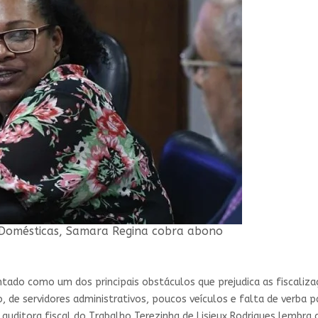
 Domésticas, Samara Regina cobra abono
tado como um dos principais obstáculos que prejudica as fiscaliz
o, de servidores administrativos, poucos veículos e falta de verba 
 auditora fiscal do Trabalho Terezinha de Lisieux Rodrigues lembr