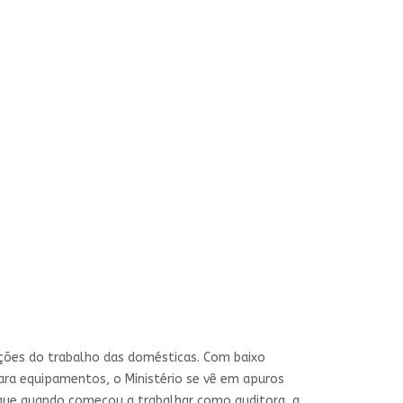
ações do trabalho das domésticas. Com baixo
para equipamentos, o Ministério se vê em apuros
a que quando começou a trabalhar como auditora, a