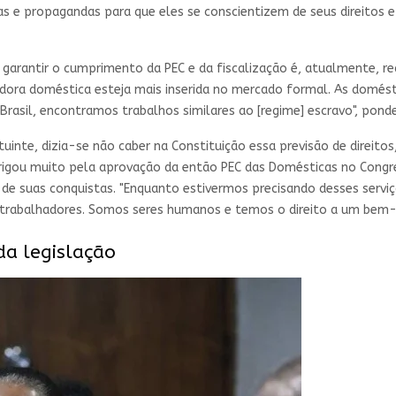
as e propagandas para que eles se conscientizem de seus direitos 
garantir o cumprimento da PEC e da fiscalização é, atualmente, re
hadora doméstica esteja mais inserida no mercado formal. As domé
 Brasil, encontramos trabalhos similares ao [regime] escravo", ponde
uinte, dizia-se não caber na Constituição essa previsão de direit
brigou muito pela aprovação da então PEC das Domésticas no Congr
 suas conquistas. "Enquanto estivermos precisando desses serviços
rabalhadores. Somos seres humanos e temos o direito a um bem-viv
da legislação