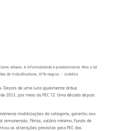
res alheios. A informalidade é predominante. Mas a lei
ões de trabalhadores, 67% negras. - (crédito:
cos. Depois de uma luta igualmente árdua
l de 2013, por meio da PEC 72. Uma década depois
.
inúmeras mobilizações da categoria, garantiu aos
l remunerado, férias, salário mínimo, Fundo de
ntou as alterações previstas pela PEC das