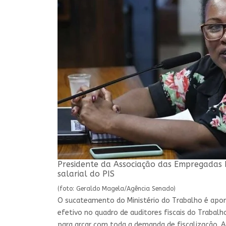
Presidente da Associação das Empregadas
salarial do PIS
(foto: Geraldo Magela/Agência Senado)
O sucateamento do Ministério do Trabalho é apon
efetivo no quadro de auditores fiscais do Trabalh
para arcar com toda a demanda de fiscalização. A