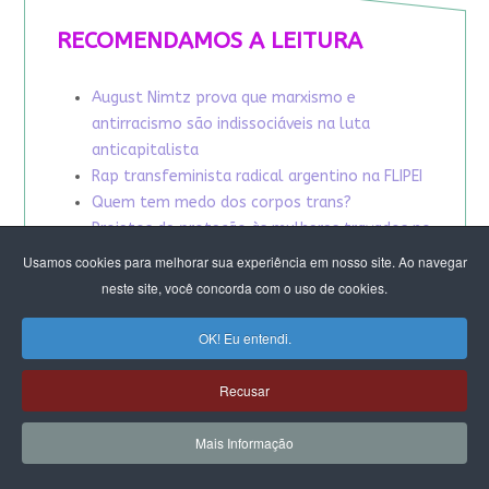
RECOMENDAMOS A LEITURA
August Nimtz prova que marxismo e
antirracismo são indissociáveis na luta
anticapitalista
Rap transfeminista radical argentino na FLIPEI
Quem tem medo dos corpos trans?
Projetos de proteção às mulheres travados no
Congresso ameaçam a democracia
Usamos cookies para melhorar sua experiência em nosso site. Ao navegar
A revolução de Milton Santos
neste site, você concorda com o uso de cookies.
OK! Eu entendi.
Recusar
Mais Informação