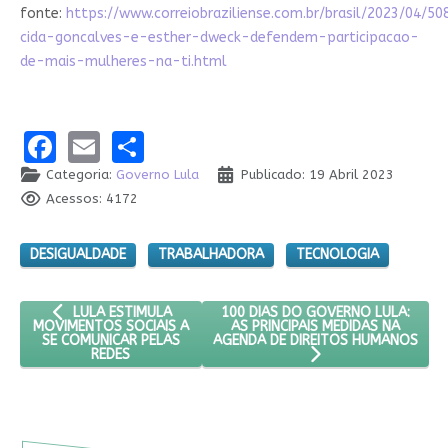
fonte:
https://www.correiobraziliense.com.br/brasil/2023/04/5
cida-goncalves-e-esther-dweck-defendem-participacao-
de-mais-mulheres-na-ti.html
Facebook
Email
Share
Categoria:
Governo Lula
Publicado: 19 Abril 2023
Acessos: 4172
DESIGUALDADE
TRABALHADORA
TECNOLOGIA
ARTIGO ANTERIOR: LULA ESTIMULA MOVIMENTOS SOCIAIS A S
PRÓXIMO ARTIGO: 100 DIAS DO GO
100 DIAS DO GOVERNO LULA:
LULA ESTIMULA
AS PRINCIPAIS MEDIDAS NA
MOVIMENTOS SOCIAIS A
AGENDA DE DIREITOS HUMANOS
SE COMUNICAR PELAS
REDES