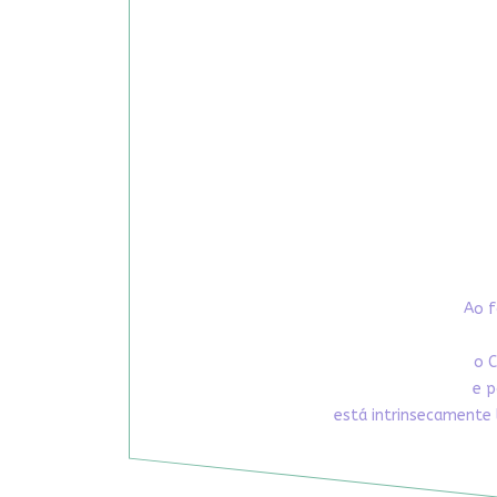
Ao f
o C
e p
está intrinsecamente 