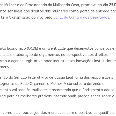
da Mulher e da Procuradoria da Mulher da Casa, promove no dia
25 
mento sensíveis aos direitos das mulheres como porta de entrada p
o terá transmissão ao vivo pelo
canal da Câmara dos Deputados
.
nto Econômico (OCDE) é uma entidade que desenvolve conceitos e
licas e elaboração de orçamentos na perspectiva dos direitos
omo a agenda legislativa pode induzir essas inovações institucionai
ênero.
nto do Senado Federal Rita de Cássia Leal, uma das responsáveis
tegrante da Rede Orçamento Mulher. A consultora defende o
çamento voltado às mulheres e recomenda que o Parlamento adote
rja para as melhores práticas internacionais preconizadas sobre o
 torno da capacitação dos mandatos com o objetivo de qualificar