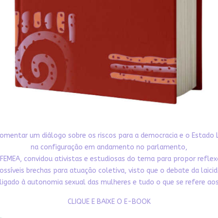
omentar um diálogo sobre os riscos para a democracia e o Estado 
na configuração em andamento no parlamento,
FEMEA, convidou ativistas e estudiosas do tema para propor refle
ossíveis brechas para atuação coletiva, visto que o debate da laici
ligado à autonomia sexual das mulheres e tudo o que se refere aos 
CLIQUE E BAIXE O E-BOOK