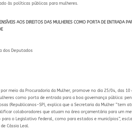
o às políticas públicas para mulheres.
SENSÍVEIS AOS DIREITOS DAS MULHERES COMO PORTA DE ENTRADA P
DE
ra dos Deputados
por meio da Procuradoria da Mulher, promove no dia 25/04, das 10 à
ulheres como porta de entrada para a boa governança pública: pens
Rosas (Republicanos-SP), explica que a Secretaria da Mulher “tem 
alificar colaboradores que atuam na área orçamentária para um m
o para o Legislativo federal, como para estados e municípios”, escl
de Cássia Leal.