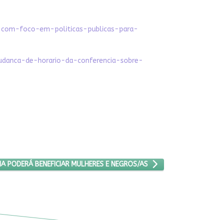
o-com-foco-em-politicas-publicas-para-
udanca-de-horario-da-conferencia-sobre-
EFORMA TRIBUTÁRIA PODERÁ BENEFICIAR MULHERES E NEGROS/AS
A PODERÁ BENEFICIAR MULHERES E NEGROS/AS