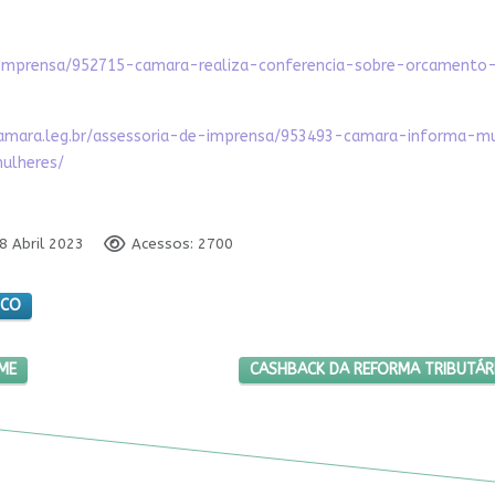
e-imprensa/952715-camara-realiza-conferencia-sobre-orcament
amara.leg.br/assessoria-de-imprensa/953493-camara-informa-m
ulheres/
8 Abril 2023
Acessos: 2700
ICO
AMENTO SEM FOME
PRÓXIMO ARTIGO: CASHBACK DA R
ME
CASHBACK DA REFORMA TRIBUTÁRI