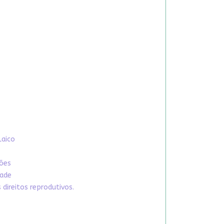
Laico
xões
dade
direitos reprodutivos.