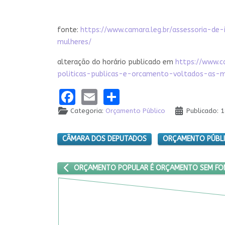
fonte:
https://www.camara.leg.br/assessoria-d
mulheres/
alteração do horário publicado em
https://www.c
politicas-publicas-e-orcamento-voltados-as-m
Facebook
Email
Share
Categoria:
Orçamento Público
Publicado: 1
CÂMARA DOS DEPUTADOS
ORÇAMENTO PÚBL
ARTIGO ANTERIOR: ORÇAMENTO POPULAR É ORÇ
ORÇAMENTO POPULAR É ORÇAMENTO SEM FO