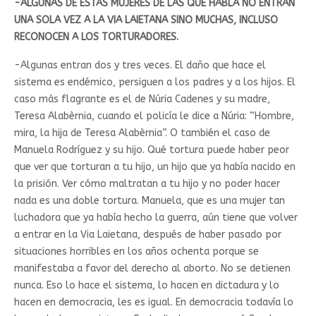
-ALGUNAS DE ESTAS MUJERES DE LAS QUE HABLA NO ENTRAN
UNA SOLA VEZ A LA VIA LAIETANA SINO MUCHAS, INCLUSO
RECONOCEN A LOS TORTURADORES.
-Algunas entran dos y tres veces. El daño que hace el
sistema es endémico, persiguen a los padres y a los hijos. El
caso más flagrante es el de Núria Cadenes y su madre,
Teresa Alabèrnia, cuando el policía le dice a Núria: “Hombre,
mira, la hija de Teresa Alabèrnia”. O también el caso de
Manuela Rodríguez y su hijo. Qué tortura puede haber peor
que ver que torturan a tu hijo, un hijo que ya había nacido en
la prisión. Ver cómo maltratan a tu hijo y no poder hacer
nada es una doble tortura. Manuela, que es una mujer tan
luchadora que ya había hecho la guerra, aún tiene que volver
a entrar en la Via Laietana, después de haber pasado por
situaciones horribles en los años ochenta porque se
manifestaba a favor del derecho al aborto. No se detienen
nunca. Eso lo hace el sistema, lo hacen en dictadura y lo
hacen en democracia, les es igual. En democracia todavía lo