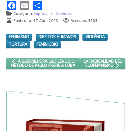
Facebook
Email
Share
Categoria:
Importante Conhecer
Publicado: 17 Abril 2023
Acessos: 5805
FEMINISMO
DIREITOS HUMANOS
VIOLÊNCIA
TORTURA
FEMINICÍDIO
ARTIGO ANTERIOR: A GUERRILHEIRA QUE LEVOU O MÉTODO DE P
PRÓXIMO ARTIGO: LA RA
LA RADICALIDAD DEL
A GUERRILHEIRA QUE LEVOU O
MÉTODO DE PAULO FREIRE A CUBA
ECOFEMINISMO