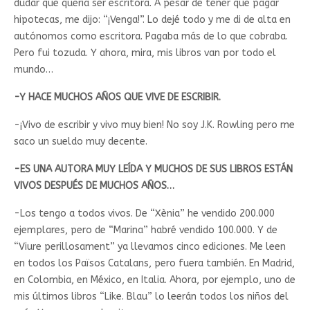
dudar que quería ser escritora. A pesar de tener que pagar
hipotecas, me dijo: “¡Venga!”. Lo dejé todo y me di de alta en
autónomos como escritora. Pagaba más de lo que cobraba.
Pero fui tozuda. Y ahora, mira, mis libros van por todo el
mundo…
-Y HACE MUCHOS AÑOS QUE VIVE DE ESCRIBIR.
-¡Vivo de escribir y vivo muy bien! No soy J.K. Rowling pero me
saco un sueldo muy decente.
-ES UNA AUTORA MUY LEÍDA Y MUCHOS DE SUS LIBROS ESTÁN
VIVOS DESPUÉS DE MUCHOS AÑOS…
-Los tengo a todos vivos. De “Xènia” he vendido 200.000
ejemplares, pero de “Marina” habré vendido 100.000. Y de
“Viure perillosament” ya llevamos cinco ediciones. Me leen
en todos los Països Catalans, pero fuera también. En Madrid,
en Colombia, en México, en Italia. Ahora, por ejemplo, uno de
mis últimos libros “Like. Blau” lo leerán todos los niños del