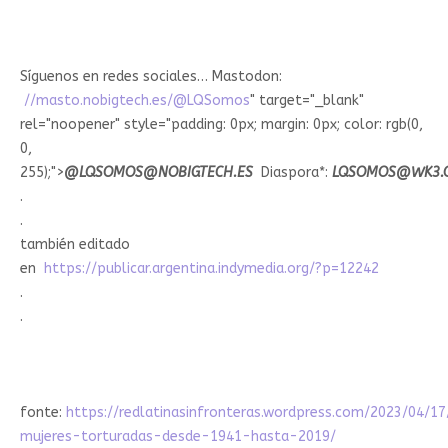
Síguenos en redes sociales… Mastodon:
//masto.nobigtech.es/@LQSomos
" target="_blank"
rel="noopener" style="padding: 0px; margin: 0px; color: rgb(0,
0,
255);">
@
LQSOMOS@NOBIGTECH.ES
Diaspora*:
LQSOMOS@WK3.
.
.
también editado
en
https://publicar.argentina.indymedia.org/?p=12242
.
.
fonte:
https://redlatinasinfronteras.wordpress.com/2023/04/1
mujeres-torturadas-desde-1941-hasta-2019/