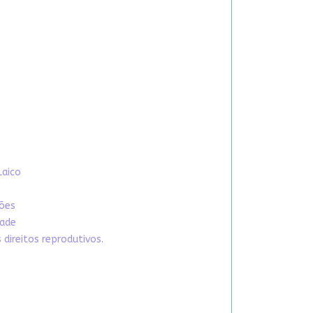
Laico
xões
dade
direitos reprodutivos.