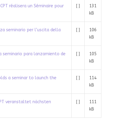
a CPT réalisera un Séminaire pour
[ ]
131
kB
za seminario per l’uscita della
[ ]
106
kB
za seminario para lanzamiento de
[ ]
105
kB
lds a seminar to launch the
[ ]
114
kB
PT veranstaltet nächsten
[ ]
111
kB