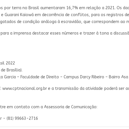
os por terra no Brasil aumentaram 16,7% em relação a 2021. Os d
 Guarani Kaiowá em decorrência de conflitos, para os registros d
gatados de condição análoga à escravidão, que correspondem ao ma
ara a imprensa destacar esses números e trazer à tona a discussã
sil 2022
de Brasília).
a Garcia – Faculdade de Direito – Campus Darcy Ribeiro – Bairro Asa 
T: www.cptnacional.org.br e a transmissão da atividade poderá se
ntre em contato com a Assessoria de Comunicação:
r
- (81) 99663-2716