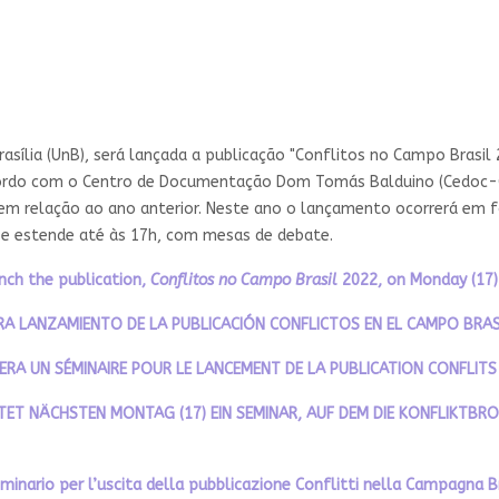
 Brasília (UnB), será lançada a publicação "Conflitos no Campo Brasi
acordo com o Centro de Documentação Dom Tomás Balduino (Cedoc-C
m relação ao ano anterior. Neste ano o lançamento ocorrerá em f
 se estende até às 17h, com mesas de debate.
ch the publication,
Conflitos no Campo Brasil
2022, on Monday (17)
ARA LANZAMIENTO DE LA PUBLICACIÓN CONFLICTOS EN EL CAMPO BRASI
LISERA UN SÉMINAIRE POUR LE LANCEMENT DE LA PUBLICATION CONFLIT
ET NÄCHSTEN MONTAG (17) EIN SEMINAR, AUF DEM DIE KONFLIKTBRO
nario per l’uscita della pubblicazione Conflitti nella Campagna Br