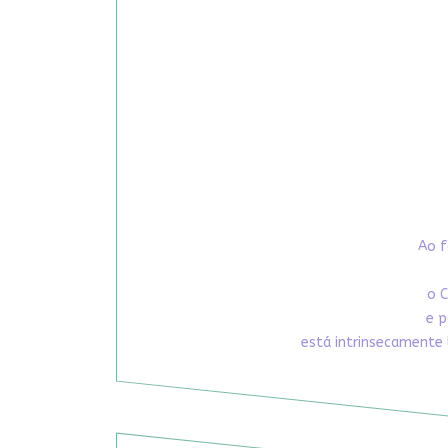
Ao f
o C
e p
está intrinsecamente 