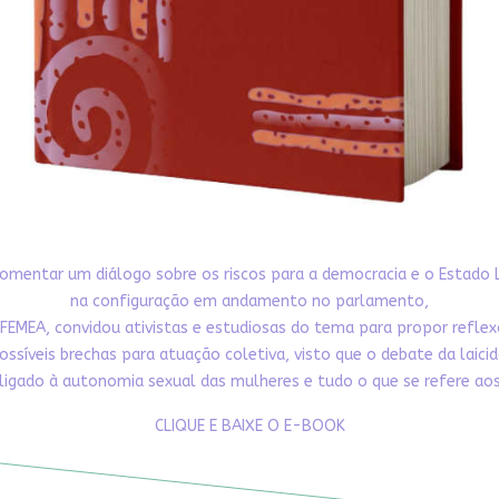
omentar um diálogo sobre os riscos para a democracia e o Estado 
na configuração em andamento no parlamento,
FEMEA, convidou ativistas e estudiosas do tema para propor refle
ossíveis brechas para atuação coletiva, visto que o debate da laici
ligado à autonomia sexual das mulheres e tudo o que se refere aos 
CLIQUE E BAIXE O E-BOOK