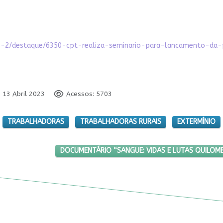
oes-2/destaque/6350-cpt-realiza-seminario-para-lancamento-da
: 13 Abril 2023
Acessos: 5703
TRABALHADORAS
TRABALHADORAS RURAIS
EXTERMÍNIO
NISMO
PRÓXIMO ARTIGO: DOCUMENTÁRIO “SANGUE: VIDAS
DOCUMENTÁRIO “SANGUE: VIDAS E LUTAS QUILOMB