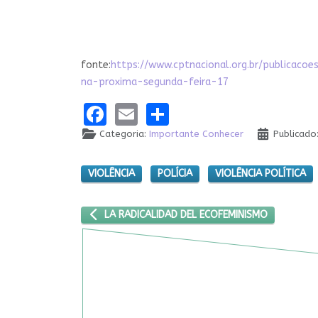
fonte:
https://www.cptnacional.org.br/publicac
na-proxima-segunda-feira-17
Facebook
Email
Share
Categoria:
Importante Conhecer
Publicado
VIOLÊNCIA
POLÍCIA
VIOLÊNCIA POLÍTICA
ARTIGO ANTERIOR: LA RADICALIDAD DEL ECOFEMI
LA RADICALIDAD DEL ECOFEMINISMO