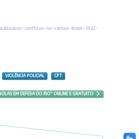
-publicacao-conflitos-no-campo-brasil-2022-
VIOLÊNCIA POLICIAL
CPT
 E LUTAS QUILOMBOLAS EM DEFESA DO RIO” ONLINE E GRATUITO
OLAS EM DEFESA DO RIO” ONLINE E GRATUITO