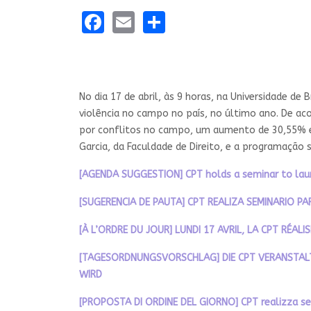
Facebook
Email
Share
No dia 17 de abril, às 9 horas, na Universidade de
violência no campo no país, no último ano. De 
por conflitos no campo, um aumento de 30,55% e
Garcia, da Faculdade de Direito, e a programação
[AGENDA SUGGESTION] CPT holds a seminar to laun
[SUGERENCIA DE PAUTA] CPT REALIZA SEMINARIO P
[À L’ORDRE DU JOUR] LUNDI 17 AVRIL, LA CPT RÉA
[TAGESORDNUNGSVORSCHLAG] DIE CPT VERANSTALT
WIRD
[PROPOSTA DI ORDINE DEL GIORNO] CPT realizza semi