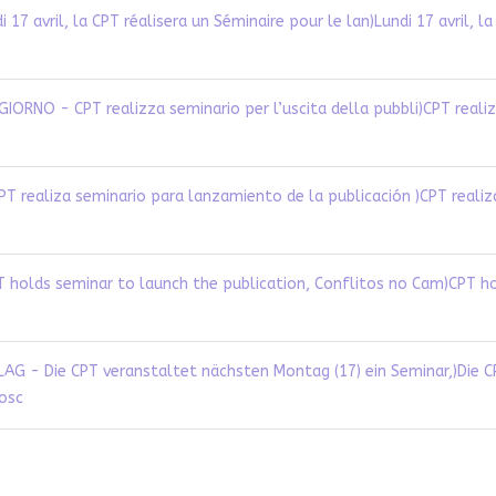
Lundi 17 avril, l
CPT realiz
CPT reali
CPT ho
Die C
rosc