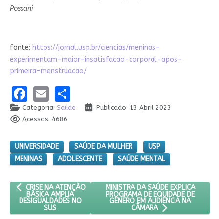
Possani
fonte:
https://jornal.usp.br/ciencias/meninas-
experimentam-maior-insatisfacao-corporal-apos-
primeira-menstruacao/
Facebook
Email
Share
Categoria:
Saúde
Publicado: 13 Abril 2023
Acessos: 4686
UNIVERSIDADE
SAÚDE DA MULHER
USP
MENINAS
ADOLESCENTE
SAÚDE MENTAL
ARTIGO ANTERIOR: CRISE NA ATENÇÃO BÁSICA AMPLIA DESIGUA
PRÓXIMO ARTIGO: MINISTRA DA SA
MINISTRA DA SAÚDE EXPLICA
CRISE NA ATENÇÃO
PROGRAMA DE EQUIDADE DE
BÁSICA AMPLIA
GÊNERO EM AUDIÊNCIA NA
DESIGUALDADES NO
SUS
CÂMARA