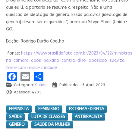
programa [de combate ao racismo e machismo no SUS]. Pelo
que eu li, a portaria se resume a respeito. Não é uma
questão de ideologia de gênero. Essas palavras [ideologia de
gênero] devem ser esquecidas”, pontuou Silvye Alves (União-
GO).
Edição: Rodrigo Durão Coelho
fonte:
https://www.brasildefato.com.br/2023/04/12/ministros-
na-camara-apos-baixaria-contra-dino-oposicao-suaviza-
tom-com-nisia-trindade
Facebook
Email
Share
Categoria:
Saúde
Publicado: 13 Abril 2023
Acessos: 4735
FEMINISTA
FEMINISMO
EXTREMA-DIREITA
SAÚDE
LUTA DE CLASSES
ANTIRRACISTA
GÊNERO
SAÚDE DA MULHER