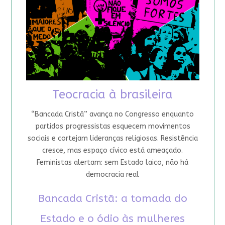
Teocracia à brasileira
“Bancada Cristã” avança no Congresso enquanto
partidos progressistas esquecem movimentos
sociais e cortejam lideranças religiosas. Resistência
cresce, mas espaço cívico está ameaçado.
Feministas alertam: sem Estado laico, não há
democracia real
Bancada Cristã: a tomada do
Estado e o ódio às mulheres