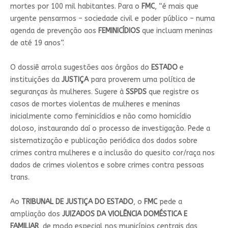
mortes por 100 mil habitantes. Para o
FMC
, “é mais que
urgente pensarmos – sociedade civil e poder público – numa
agenda de prevenção aos
FEMINICÍDIOS
que incluam meninas
de até 19 anos”.
O dossiê arrola sugestões aos órgãos do
ESTADO
e
instituições da
JUSTIÇA
para proverem uma política de
seguranças às mulheres. Sugere à
SSPDS
que registre os
casos de mortes violentas de mulheres e meninas
inicialmente como feminicídios e não como homicídio
doloso, instaurando daí o processo de investigação. Pede a
sistematização e publicação periódica dos dados sobre
crimes contra mulheres e a inclusão do quesito cor/raça nos
dados de crimes violentos e sobre crimes contra pessoas
trans.
Ao
TRIBUNAL DE JUSTIÇA DO ESTADO
, o
FMC
pede a
ampliação dos
JUIZADOS DA VIOLÊNCIA DOMÉSTICA E
FAMILIAR
, de modo especial nos municípios centrais das