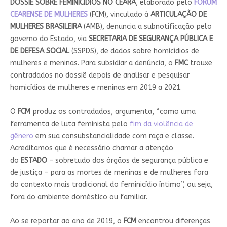
DOSSIÊ SOBRE FEMINICÍDIOS NO CEARÁ
, elaborado pelo
FÓRUM
CEARENSE DE MULHERES
(FCM), vinculado à
ARTICULAÇÃO DE
MULHERES BRASILEIRA
(AMB), denuncia a subnotificação pelo
governo do Estado, via
SECRETARIA DE SEGURANÇA PÚBLICA E
DE DEFESA SOCIAL
(SSPDS), de dados sobre homicídios de
mulheres e meninas. Para subsidiar a denúncia, o
FMC
trouxe
contradados no dossiê depois de analisar e pesquisar
homicídios de mulheres e meninas em 2019 a 2021.
O
FCM
produz os contradados, argumenta, “como uma
ferramenta de luta feminista pelo
fim da violência de
gênero
em sua consubstancialidade com raça e classe.
Acreditamos que é necessário chamar a atenção
do
ESTADO
– sobretudo dos órgãos de segurança pública e
de justiça – para as mortes de meninas e de mulheres fora
do contexto mais tradicional do feminicídio íntimo”, ou seja,
fora do ambiente doméstico ou familiar.
Ao se reportar ao ano de 2019, o
FCM
encontrou diferenças