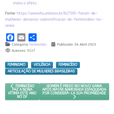
mata o afeto
fonte:
https://www.ihu.unisinos.br/627595-forum-de-
mulheres-denuncia-subnotificacao-de-feminicidios-no-
ceara
Facebook
Email
Share
Categoria:
Feminicídio
Publicado: 04 Abril 2023
Acessos: 5117
FEMINISMO
VIOLÊNCIA
FEMINICÍDIO
ARTICULAÇÃO DE MULHERES BRASILEIRAS
ARTIGO ANTERIOR: FEMINICÍDIO FAZ A NONA VÍTIMA ESTE ANO 
PRÓXIMO ARTIGO: HOMEM É PRESO NO 
HOMEM É PRESO NO NOVO GAMA
FEMINICÍDIO
APÓS MATAR NAMORADA ESFAQUEADA
FAZ A NONA
POR CONSIDERÁ-LA SUA PROPRIEDADE
VÍTIMA ESTE ANO
NO DF