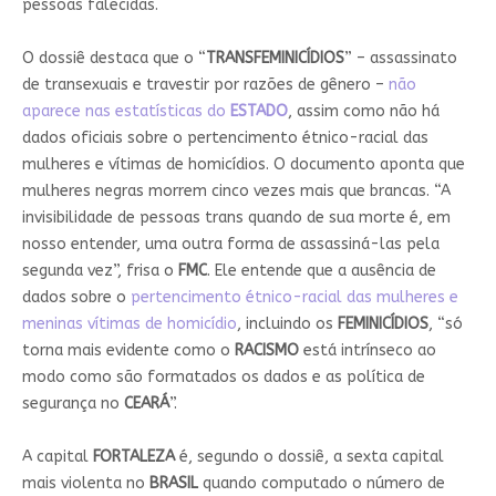
pessoas falecidas.
O dossiê destaca que o “
TRANSFEMINICÍDIOS
” – assassinato
de transexuais e travestir por razões de gênero –
não
aparece nas estatísticas do
ESTADO
, assim como não há
dados oficiais sobre o pertencimento étnico-racial das
mulheres e vítimas de homicídios. O documento aponta que
mulheres negras morrem cinco vezes mais que brancas. “A
invisibilidade de pessoas trans quando de sua morte é, em
nosso entender, uma outra forma de assassiná-las pela
segunda vez”, frisa o
FMC
. Ele entende que a ausência de
dados sobre o
pertencimento étnico-racial das mulheres e
meninas vítimas de homicídio
, incluindo os
FEMINICÍDIOS
, “só
torna mais evidente como o
RACISMO
está intrínseco ao
modo como são formatados os dados e as política de
segurança no
CEARÁ
”.
A capital
FORTALEZA
é, segundo o dossiê, a sexta capital
mais violenta no
BRASIL
quando computado o número de