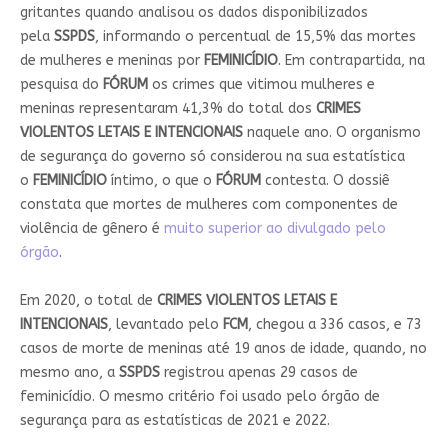
gritantes quando analisou os dados disponibilizados
pela
SSPDS
, informando o percentual de 15,5% das mortes
de mulheres e meninas por
FEMINICÍDIO
. Em contrapartida, na
pesquisa do
FÓRUM
os crimes que vitimou mulheres e
meninas representaram 41,3% do total dos
CRIMES
VIOLENTOS LETAIS E INTENCIONAIS
naquele ano. O organismo
de segurança do governo só considerou na sua estatística
o
FEMINICÍDIO
íntimo, o que o
FÓRUM
contesta. O dossiê
constata que mortes de mulheres com componentes de
violência de gênero é
muito superior ao divulgado pelo
órgão
.
Em 2020, o total de
CRIMES VIOLENTOS LETAIS E
INTENCIONAIS
, levantado pelo
FCM
, chegou a 336 casos, e 73
casos de morte de meninas até 19 anos de idade, quando, no
mesmo ano, a
SSPDS
registrou apenas 29 casos de
feminicídio. O mesmo critério foi usado pelo órgão de
segurança para as estatísticas de 2021 e 2022.