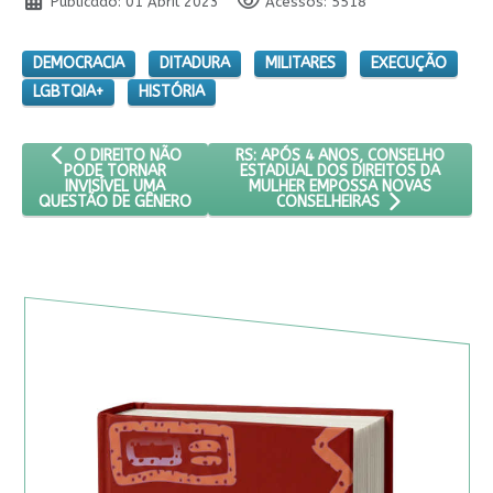
Publicado: 01 Abril 2023
Acessos: 5518
DEMOCRACIA
DITADURA
MILITARES
EXECUÇÃO
LGBTQIA+
HISTÓRIA
ARTIGO ANTERIOR: O DIREITO NÃO PODE TORNAR INVISÍVEL 
PRÓXIMO ARTIGO: RS: APÓS 4 ANO
RS: APÓS 4 ANOS, CONSELHO
O DIREITO NÃO
ESTADUAL DOS DIREITOS DA
PODE TORNAR
MULHER EMPOSSA NOVAS
INVISÍVEL UMA
QUESTÃO DE GÊNERO
CONSELHEIRAS