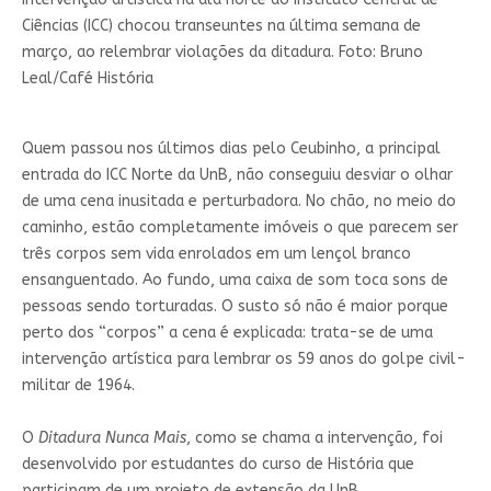
Ciências (ICC) chocou transeuntes na última semana de
março, ao relembrar violações da ditadura. Foto: Bruno
Leal/Café História
Quem passou nos últimos dias pelo Ceubinho, a principal
entrada do ICC Norte da UnB, não conseguiu desviar o olhar
de uma cena inusitada e perturbadora. No chão, no meio do
caminho, estão completamente imóveis o que parecem ser
três corpos sem vida enrolados em um lençol branco
ensanguentado. Ao fundo, uma caixa de som toca sons de
pessoas sendo torturadas. O susto só não é maior porque
perto dos “corpos” a cena é explicada: trata-se de uma
intervenção artística para lembrar os 59 anos do golpe civil-
militar de 1964.
O
Ditadura Nunca Mais
, como se chama a intervenção, foi
desenvolvido por estudantes do curso de História que
participam de um projeto de extensão da UnB