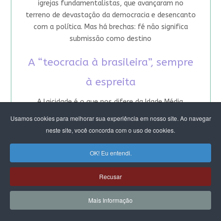
igrejas fundamentalistas, que avançaram no
terreno de devastação da democracia e desencanto
com a política. Mas há brechas: fé não significa
submissão como destino
A “teocracia à brasileira”, sempre
à espreita
A laicidade é o que nos difere da Idade Média.
Deveria garantir que dogmas jamais poderiam
Usamos cookies para melhorar sua experiência em nosso site. Ao navegar
interferir na coletividade. Mas, no Brasil,
neste site, você concorda com o uso de cookies.
pressuposto está corroído. Por que ameaçar
direitos de mulheres e minorias – e à própria
OK! Eu entendi.
democracia – não causa o espanto que deveria?
Recusar
Mais Informação