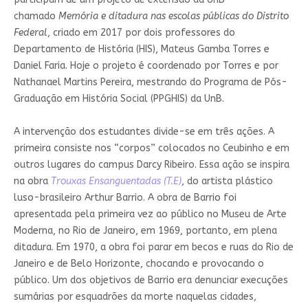
chamado
Memória e ditadura nas escolas públicas do Distrito
Federal
, criado em 2017 por dois professores do
Departamento de História (HIS), Mateus Gamba Torres e
Daniel Faria. Hoje o projeto é coordenado por Torres e por
Nathanael Martins Pereira, mestrando do Programa de Pós-
Graduação em História Social (PPGHIS) da UnB.
A intervenção dos estudantes divide-se em três ações. A
primeira consiste nos “corpos” colocados no Ceubinho e em
outros lugares do campus Darcy Ribeiro. Essa ação se inspira
na obra
Trouxas Ensanguentadas (T.E)
, do artista plástico
luso-brasileiro Arthur Barrio. A obra de Barrio foi
apresentada pela primeira vez ao público no Museu de Arte
Moderna, no Rio de Janeiro, em 1969, portanto, em plena
ditadura. Em 1970, a obra foi parar em becos e ruas do Rio de
Janeiro e de Belo Horizonte, chocando e provocando o
público. Um dos objetivos de Barrio era denunciar execuções
sumárias por esquadrões da morte naquelas cidades,