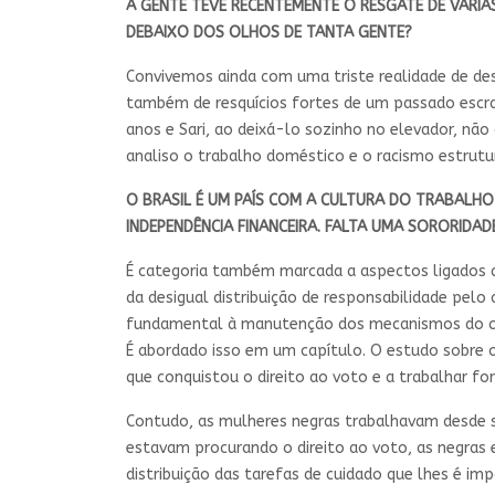
A GENTE TEVE RECENTEMENTE O RESGATE DE VÁRI
DEBAIXO DOS OLHOS DE TANTA GENTE?
Convivemos ainda com uma triste realidade de de
também de resquícios fortes de um passado escrav
anos e Sari, ao deixá-lo sozinho no elevador, não
analiso o trabalho doméstico e o racismo estrutura
O BRASIL É UM PAÍS COM A CULTURA DO TRABALHO
INDEPENDÊNCIA FINANCEIRA. FALTA UMA SORORIDA
É categoria também marcada a aspectos ligados a
da desigual distribuição de responsabilidade pelo
fundamental à manutenção dos mecanismos do c
É abordado isso em um capítulo. O estudo sobre 
que conquistou o direito ao voto e a trabalhar for
Contudo, as mulheres negras trabalhavam desde 
estavam procurando o direito ao voto, as negras e
distribuição das tarefas de cuidado que lhes é im