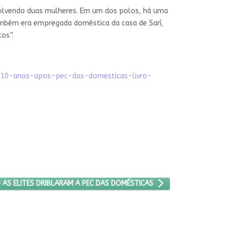
nvolvendo duas mulheres. Em um dos polos, há uma
ambém era empregada doméstica da casa de Sarí,
os”.
s-10-anos-apos-pec-das-domesticas-livro-
MO ARTIGO: COMO AS ELITES DRIBLARAM A PEC DAS DOMÉSTICAS
AS ELITES DRIBLARAM A PEC DAS DOMÉSTICAS