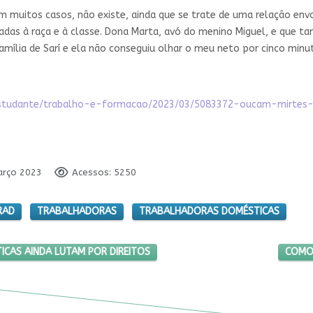
em muitos casos, não existe, ainda que se trate de uma relação e
adas à raça e à classe. Dona Marta, avó do menino Miguel, e que t
amília de Sarí e ela não conseguiu olhar o meu neto por cinco minut
euestudante/trabalho-e-formacao/2023/03/5083372-oucam-mirte
arço 2023
Acessos: 5250
RAD
TRABALHADORAS
TRABALHADORAS DOMÉSTICAS
EGADAS DOMÉSTICAS AINDA LUTAM POR DIREITOS
PRÓXI
CAS AINDA LUTAM POR DIREITOS
COMO 