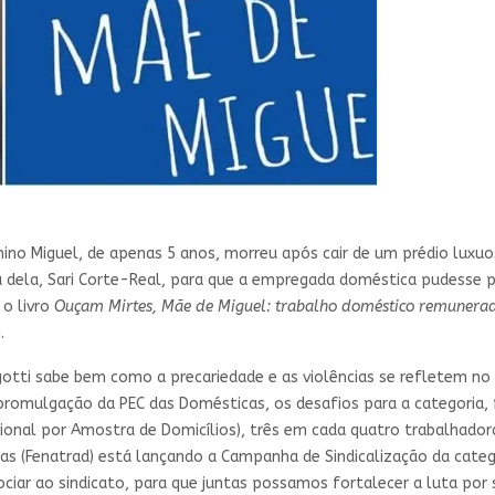
no Miguel, de apenas 5 anos, morreu após cair de um prédio luxuoso
oa dela, Sari Corte-Real, para que a empregada doméstica pudesse
 o livro
Ouçam Mirtes, Mãe de Miguel: trabalho doméstico remunerad
.
gotti sabe bem como a precariedade e as violências se refletem no
 promulgação da PEC das Domésticas, os desafios para a categoria
ional por Amostra de Domicílios), três em cada quatro trabalhador
s (Fenatrad) está lançando a Campanha de Sindicalização da categ
iar ao sindicato, para que juntas possamos fortalecer a luta por sa