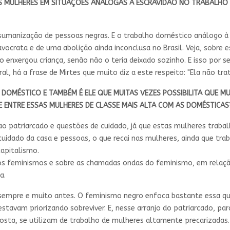
AS MULHERES EM SITUAÇÕES ANÁLOGAS À ESCRAVIDÃO NO TRABALHO 
sumanização de pessoas negras. E o trabalho doméstico análogo à 
ocrata e de uma abolição ainda inconclusa no Brasil. Veja, sobre 
 o enxergou criança, senão não o teria deixado sozinho. E isso por 
l, há a frase de Mirtes que muito diz a este respeito: "Ela não tra
 DOMÉSTICO E TAMBÉM É ELE QUE MUITAS VEZES POSSIBILITA QUE 
DE ENTRE ESSAS MULHERES DE CLASSE MAIS ALTA COM AS DOMÉSTICAS
o patriarcado e questões de cuidado, já que estas mulheres traba
 cuidado da casa e pessoas, o que recai nas mulheres, ainda que tra
apitalismo.
os feminismos e sobre as chamadas ondas do feminismo, em relaçã
a.
sempre e muito antes. O feminismo negro enfoca bastante essa qu
stavam priorizando sobreviver. E, nesse arranjo do patriarcado, par
posta, se utilizam de trabalho de mulheres altamente precarizadas.