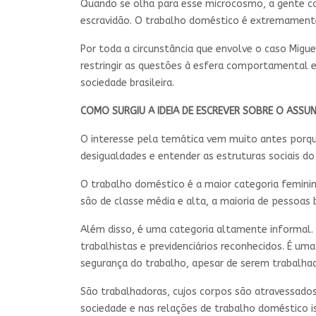
Quando se olha para esse microcosmo, a gente co
escravidão. O trabalho doméstico é extremamente
Por toda a circunstância que envolve o caso Mig
restringir as questões à esfera comportamental e
sociedade brasileira.
COMO SURGIU A IDEIA DE ESCREVER SOBRE O ASSU
O interesse pela temática vem muito antes porqu
desigualdades e entender as estruturas sociais do 
O trabalho doméstico é a maior categoria femini
são de classe média e alta, a maioria de pessoas 
Além disso, é uma categoria altamente informal. 
trabalhistas e previdenciários reconhecidos. É um
segurança do trabalho, apesar de serem trabalhad
São trabalhadoras, cujos corpos são atravessados
sociedade e nas relações de trabalho doméstico i