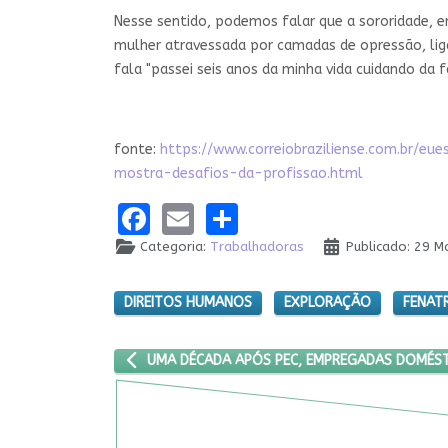
Nesse sentido, podemos falar que a sororidade, 
mulher atravessada por camadas de opressão, lig
fala "passei seis anos da minha vida cuidando da f
fonte:
https://www.correiobraziliense.com.br/
mostra-desafios-da-profissao.html
Facebook
Email
Share
Categoria:
Trabalhadoras
Publicado: 29 M
DIREITOS HUMANOS
EXPLORAÇÃO
FENAT
ARTIGO ANTERIOR: UMA DÉCADA APÓS PEC, EMPR
UMA DÉCADA APÓS PEC, EMPREGADAS DOMÉSTI