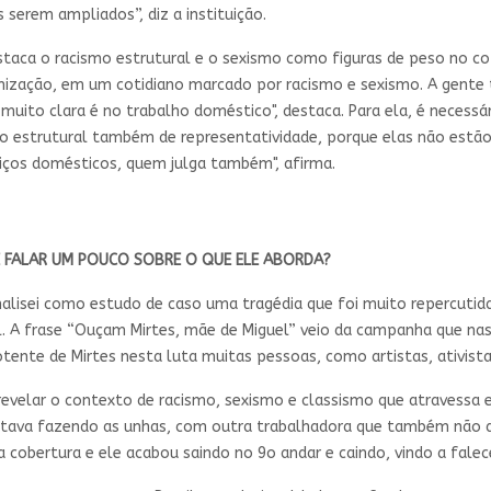
 serem ampliados”, diz a instituição.
estaca o racismo estrutural e o sexismo como figuras de peso no 
nização, em um cotidiano marcado por racismo e sexismo. A gente
 muito clara é no trabalho doméstico", destaca. Para ela, é necess
 estrutural também de representatividade, porque elas não estão 
iços domésticos, quem julga também", afirma.
E FALAR UM POUCO SOBRE O QUE ELE ABORDA?
alisei como estudo de caso uma tragédia que foi muito repercutid
l. A frase “Ouçam Mirtes, mãe de Miguel” veio da campanha que nas
tente de Mirtes nesta luta muitas pessoas, como artistas, ativistas
revelar o contexto de racismo, sexismo e classismo que atravessa 
stava fazendo as unhas, com outra trabalhadora que também não dev
da cobertura e ele acabou saindo no 9o andar e caindo, vindo a falece