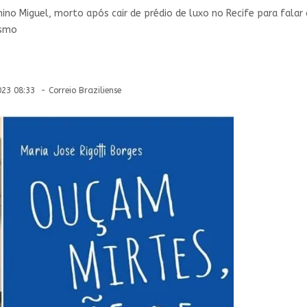
enino Miguel, morto após cair de prédio de luxo no Recife para falar
ismo
3 08:33 - Correio Braziliense