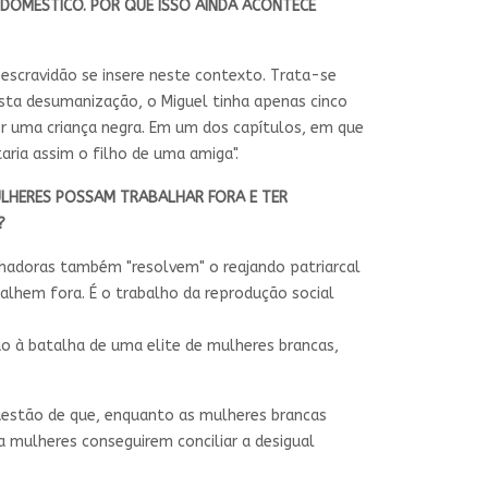
DOMÉSTICO. POR QUE ISSO AINDA ACONTECE
escravidão se insere neste contexto. Trata-se
esta desumanização, o Miguel tinha apenas cinco
ser uma criança negra. Em um dos capítulos, em que
taria assim o filho de uma amiga".
MULHERES POSSAM TRABALHAR FORA E TER
?
lhadoras também "resolvem" o reajando patriarcal
balhem fora. É o trabalho da reprodução social
o à batalha de uma elite de mulheres brancas,
estão de que, enquanto as mulheres brancas
a mulheres conseguirem conciliar a desigual