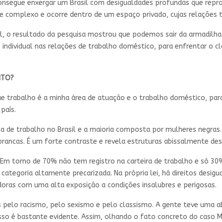
nsegue enxergar um Brasil com desigualdades profundas que repro
 complexo e ocorre dentro de um espaço privado, cujas relações 
uel, o resultado da pesquisa mostrou que podemos sair da armadil
 individual nas relações de trabalho doméstico, para enfrentar o c
NTO?
e trabalho é a minha área de atuação e o trabalho doméstico, par
país.
na de trabalho no Brasil e a maioria composta por mulheres negras
brancas. É um forte contraste e revela estruturas abissalmente des
Em torno de 70% não tem registro na carteira de trabalho e só 30
a categoria altamente precarizada. Na própria lei, há direitos desi
oras com uma alta exposição a condições insalubres e perigosas.
 pelo racismo, pelo sexismo e pelo classismo. A gente teve uma a
sso é bastante evidente. Assim, olhando o fato concreto do caso 