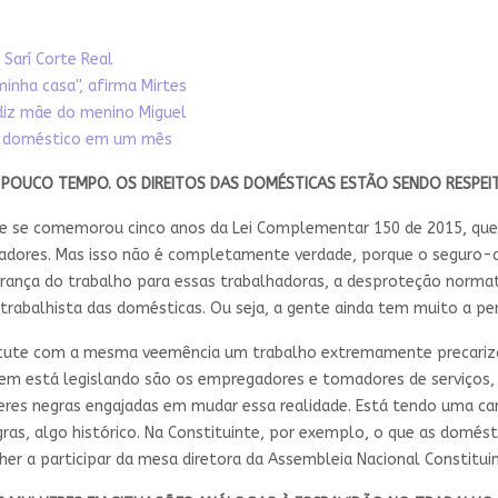
 Sarí Corte Real
minha casa'', afirma Mirtes
, diz mãe do menino Miguel
avo doméstico em um mês
POUCO TEMPO. OS DIREITOS DAS DOMÉSTICAS ESTÃO SENDO RESPEI
que se comemorou cinco anos da Lei Complementar 150 de 2015, qu
alhadores. Mas isso não é completamente verdade, porque o seguro
urança do trabalho para essas trabalhadoras, a desproteção normat
 trabalhista das domésticas. Ou seja, a gente ainda tem muito a per
iscute com a mesma veemência um trabalho extremamente precari
quem está legislando são os empregadores e tomadores de serviços
ulheres negras engajadas em mudar essa realidade. Está tendo uma 
gras, algo histórico. Na Constituinte, por exemplo, o que as domés
er a participar da mesa diretora da Assembleia Nacional Constituin