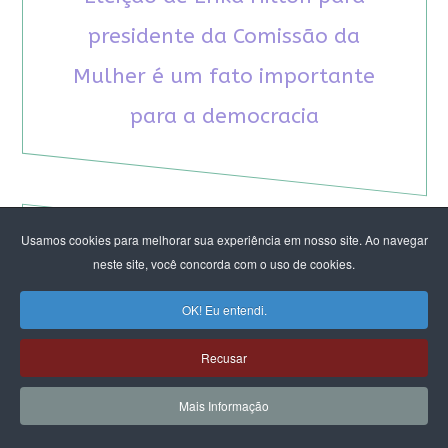
presidente da Comissão da
Mulher é um fato importante
para a democracia
Usamos cookies para melhorar sua experiência em nosso site. Ao navegar
neste site, você concorda com o uso de cookies.
RECOMENDAMOS A LEITURA
OK! Eu entendi.
August Nimtz prova que marxismo e
antirracismo são indissociáveis na luta
Recusar
anticapitalista
Rap transfeminista radical argentino na FLIPEI
Mais Informação
Quem tem medo dos corpos trans?
Projetos de proteção às mulheres travados no