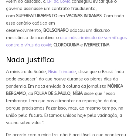
Além do descaso, a
CPI da Covid
conseguiu evitar que o
governo assinasse um contrato fraudulento,
com
SUPERFATURAMENTO
em
VACINAS INDIANAS
. Com todo
esse cenário caótico em
desenvolvimento,
BOLSONARO
adotou um discurso
messiânico de incentivar o
uso indiscriminado de vermífugos
contra o vírus da covid
;
CLOROQUINA
e
IVERMECTINA
.
Nada justifica
A ministra da Saúde,
Nísia Trindade
, disse que o Brasil “não
pode esquecer” do que houve durante os piores dias da
pandemia. Em nota enviada à coluna da jornalista
MÔNICA
BERGAMO
, da
FOLHA DE S.PAULO
,
NÍSIA
disse que “essa
lembrança tem que nos alimentar na reparação da dor,
porque precisamos fazer isso, mas, ao mesmo tempo, na
união pelo futuro. Estamos unidos hoje pela vacinação, a
vacina salva vidas”.
De acordo com a ministra, não é aceitável o que aconteceu