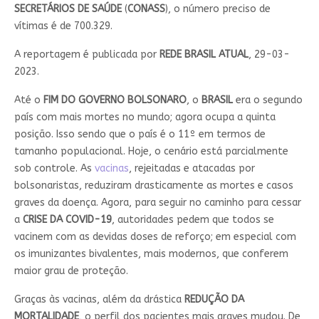
SECRETÁRIOS DE SAÚDE
(
CONASS
), o número preciso de
vítimas é de 700.329.
A reportagem é publicada por
REDE BRASIL ATUAL
, 29-03-
2023.
Até o
FIM DO GOVERNO BOLSONARO
, o
BRASIL
era o segundo
país com mais mortes no mundo; agora ocupa a quinta
posição. Isso sendo que o país é o 11º em termos de
tamanho populacional. Hoje, o cenário está parcialmente
sob controle. As
vacinas
, rejeitadas e atacadas por
bolsonaristas, reduziram drasticamente as mortes e casos
graves da doença. Agora, para seguir no caminho para cessar
a
CRISE DA COVID-19
, autoridades pedem que todos se
vacinem com as devidas doses de reforço; em especial com
os imunizantes bivalentes, mais modernos, que conferem
maior grau de proteção.
Graças às vacinas, além da drástica
REDUÇÃO DA
MORTALIDADE
, o perfil dos pacientes mais graves mudou. De