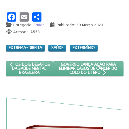
Facebook
Email
Share
Categoria:
Saúde
Publicado: 29 Março 2023
Acessos: 4558
EXTREMA-DIREITA
SAÚDE
EXTERMÍNIO
ARTIGO ANTERIOR: OS DOIS DESAFIOS DA SAÚDE MENTAL BRASIL
PRÓXIMO ARTIGO: GOVERNO LANÇA 
GOVERNO LANÇA AÇÃO PARA
OS DOIS DESAFIOS
ELIMINAR CASOS DE CÂNCER DO
DA SAÚDE MENTAL
BRASILEIRA
COLO DO ÚTERO