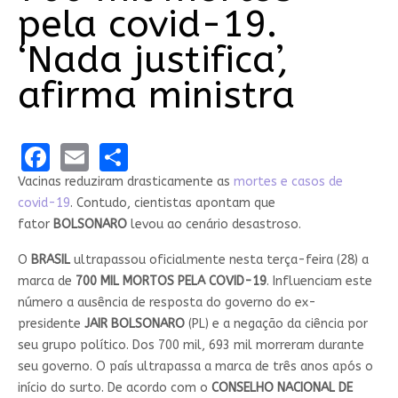
pela covid-19.
‘Nada justifica’,
afirma ministra
Facebook
Email
Share
Vacinas reduziram drasticamente as
mortes e casos de
covid-19
. Contudo, cientistas apontam que
fator
BOLSONARO
levou ao cenário desastroso.
O
BRASIL
ultrapassou oficialmente nesta terça-feira (28) a
marca de
700 MIL MORTOS PELA COVID-19
. Influenciam este
número a ausência de resposta do governo do ex-
presidente
JAIR BOLSONARO
(PL) e a negação da ciência por
seu grupo político. Dos 700 mil, 693 mil morreram durante
seu governo. O país ultrapassa a marca de três anos após o
início do surto. De acordo com o
CONSELHO NACIONAL DE