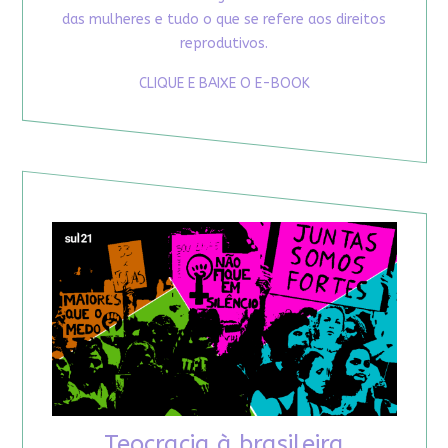
das mulheres e tudo o que se refere aos direitos
reprodutivos.
CLIQUE E BAIXE O E-BOOK
Teocracia à brasileira