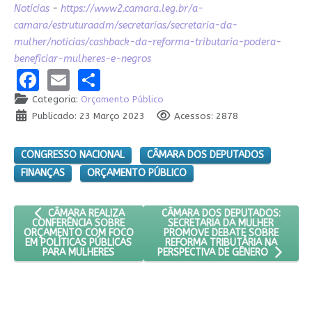
Notícias
-
https://www2.camara.leg.br/a-
camara/estruturaadm/secretarias/secretaria-da-
mulher/noticias/cashback-da-reforma-tributaria-podera-
beneficiar-mulheres-e-negros
Facebook
Email
Share
Categoria:
Orçamento Público
Publicado: 23 Março 2023
Acessos: 2878
CONGRESSO NACIONAL
CÂMARA DOS DEPUTADOS
FINANÇAS
ORÇAMENTO PÚBLICO
ARTIGO ANTERIOR: CÂMARA REALIZA CONFERÊNCIA SOBRE OR
PRÓXIMO ARTIGO: CÂMARA DOS D
CÂMARA DOS DEPUTADOS:
CÂMARA REALIZA
SECRETARIA DA MULHER
CONFERÊNCIA SOBRE
PROMOVE DEBATE SOBRE
ORÇAMENTO COM FOCO
REFORMA TRIBUTÁRIA NA
EM POLÍTICAS PÚBLICAS
PARA MULHERES
PERSPECTIVA DE GÊNERO