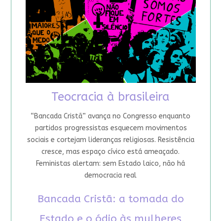
Teocracia à brasileira
“Bancada Cristã” avança no Congresso enquanto
partidos progressistas esquecem movimentos
sociais e cortejam lideranças religiosas. Resistência
cresce, mas espaço cívico está ameaçado.
Feministas alertam: sem Estado laico, não há
democracia real
Bancada Cristã: a tomada do
Estado e o ódio às mulheres