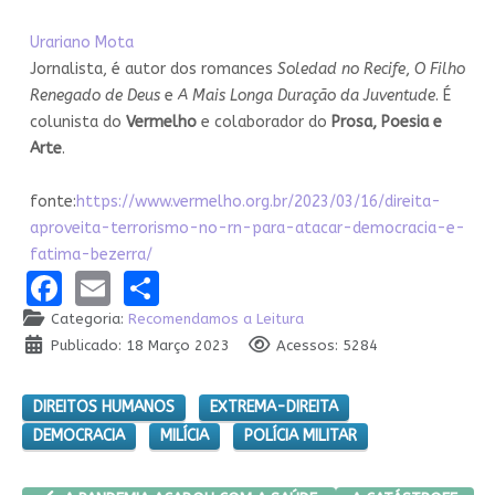
Urariano Mota
Jornalista, é autor dos romances
Soledad no Recife
,
O Filho
Renegado de Deus
e
A Mais Longa Duração da Juventude
. É
colunista do
Vermelho
e colaborador do
Prosa, Poesia e
Arte
.
fonte:
https://www.vermelho.org.br/2023/03/16/direita-
aproveita-terrorismo-no-rn-para-atacar-democracia-e-
fatima-bezerra/
Facebook
Email
Share
Categoria:
Recomendamos a Leitura
Publicado: 18 Março 2023
Acessos: 5284
DIREITOS HUMANOS
EXTREMA-DIREITA
DEMOCRACIA
MILÍCIA
POLÍCIA MILITAR