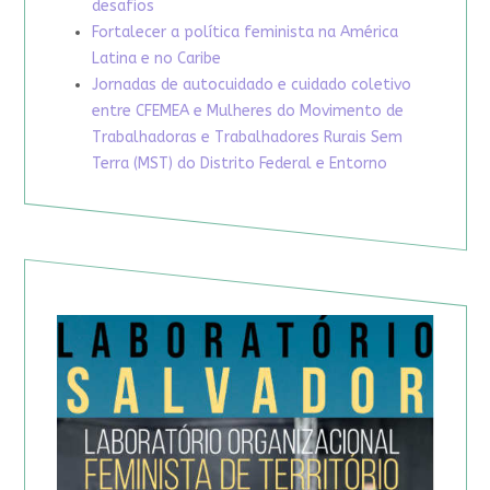
desafios
Fortalecer a política feminista na América
Latina e no Caribe
Jornadas de autocuidado e cuidado coletivo
entre CFEMEA e Mulheres do Movimento de
Trabalhadoras e Trabalhadores Rurais Sem
Terra (MST) do Distrito Federal e Entorno