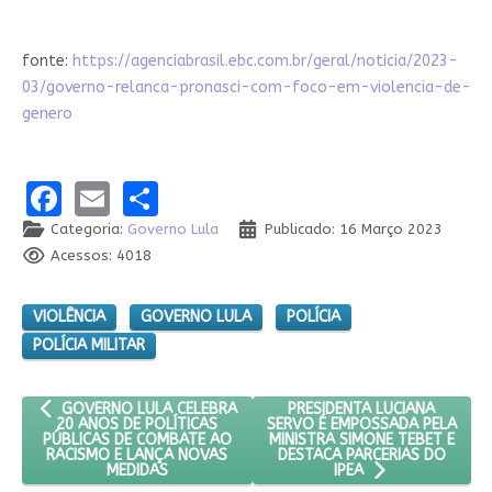
fonte:
https://agenciabrasil.ebc.com.br/geral/noticia/2023-
03/governo-relanca-pronasci-com-foco-em-violencia-de-
genero
Facebook
Email
Share
Categoria:
Governo Lula
Publicado: 16 Março 2023
Acessos: 4018
VIOLÊNCIA
GOVERNO LULA
POLÍCIA
POLÍCIA MILITAR
ARTIGO ANTERIOR: GOVERNO LULA CELEBRA 20 ANOS DE POLÍT
PRÓXIMO ARTIGO: PRESIDENT
PRESIDENTA LUCIANA
GOVERNO LULA CELEBRA
SERVO É EMPOSSADA PELA
20 ANOS DE POLÍTICAS
MINISTRA SIMONE TEBET E
PÚBLICAS DE COMBATE AO
DESTACA PARCERIAS DO
RACISMO E LANÇA NOVAS
MEDIDAS
IPEA