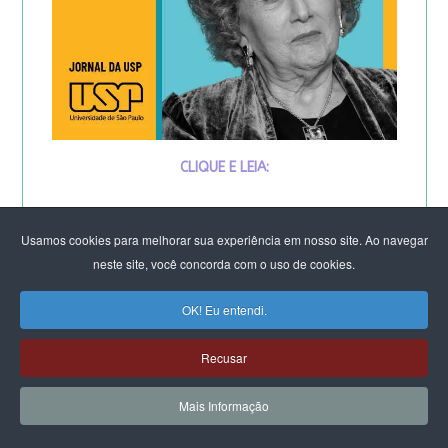
CLIQUE E LEIA:
Por que os homens continuam a
Usamos cookies para melhorar sua experiência em nosso site. Ao navegar
matar as mulheres?
neste site, você concorda com o uso de cookies.
&
OK! Eu entendi.
Feminicídio: “A noção de
Recusar
propriedade é profunda”.
Mais Informação
Entrevista especial com Eva