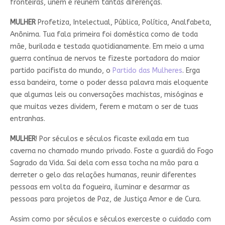
fronteiras, unem e reúnem tantas diferenças.
MULHER
Profetiza, Intelectual, Pública, Política, Analfabeta,
Anônima. Tua fala primeira foi doméstica como de toda
mãe, burilada e testada quotidianamente. Em meio a uma
guerra contínua de nervos te fizeste portadora do maior
partido pacifista do mundo, o
Partido das Mulheres
. Erga
essa bandeira, tome o poder dessa palavra mais eloquente
que algumas leis ou conversações machistas, misóginas e
que muitas vezes dividem, ferem e matam o ser de tuas
entranhas.
MULHER
! Por séculos e séculos ficaste exilada em tua
caverna no chamado mundo privado. Foste a guardiã do Fogo
Sagrado da Vida. Sai dela com essa tocha na mão para a
derreter o gelo das relações humanas, reunir diferentes
pessoas em volta da fogueira, iluminar e desarmar as
pessoas para projetos de Paz, de Justiça Amor e de Cura.
Assim como por séculos e séculos exerceste o cuidado com