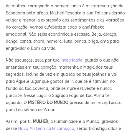
da mulher, carregando o homem junto à microrrevolução da
Sabedoria pelo afeto. Mulher! Resgata o que foi considerado
vulgar e menor: a expressão dos sentimentos e as vibrações
do coração. Vamos alfabetizar todo o analfabeto
emocional. Não sejas econômica e escassa. Beija, abraça,
dança, canta, chora, namora, luta, brinca, briga, ama para
engravidar o Dom da Vida.
Não esqueças, zela por tua
integridade
, guarda o que não
entendes em teu coração, mantenha a Magia dos teus
segredos, inclina de vez em quando os teus joelhos e vai
para Àquele lugar que gostas de ir, que te é familiar, no
fundo da tua Caverna, onde sempre estiveste e nunca
partiste. Nesse Lugar o Sagrado Fogo de tua Alma te
aguarda. O
MISTÉRIO DO MUNDO
precisa de um receptáculo
para teu sêmen de Amor.
Assim, por ti,
MULHER
, a Humanidade e o Mundo, grávidos
desse
Novo Mistério da Encarnação
, serão transfigurados e