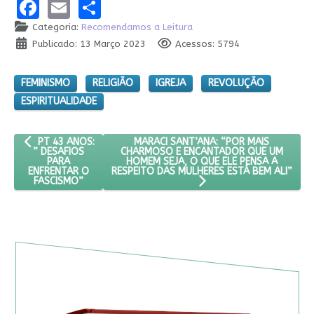
Facebook
Email
Share
Categoria:
Recomendamos a Leitura
Publicado: 13 Março 2023
Acessos: 5794
FEMINISMO
RELIGIÃO
IGREJA
REVOLUÇÃO
ESPIRITUALIDADE
ARTIGO ANTERIOR: PT 43 ANOS: ” DESAFIOS PARA ENFRENTAR O
PRÓXIMO ARTIGO: MARACI SANT’ANA: “
MARACI SANT’ANA: “POR MAIS
PT 43 ANOS:
CHARMOSO E ENCANTADOR QUE UM
” DESAFIOS
HOMEM SEJA, O QUE ELE PENSA A
PARA
RESPEITO DAS MULHERES ESTÁ BEM ALI”
ENFRENTAR O
FASCISMO”