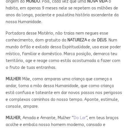
origem do
MUNDO
. Pois, cada vez que uma
NOVA VIDA
o
habita, em apenas 9 meses nele se repetem os milhões de
anos da longa, paciente e paulatina história ascendente da
nossa Humanidade.
Portadora desse Mistério, não traias nem negues esse
conhecimento, dom gratuito da
NATUREZA
e de
DEUS
. Num
mundo órfão e exilado dessa Espiritualidade, usa esse poder
místico, familiar e doméstico. Marca posição, demarca teu
território, age e reage como estás acostumada a fazer com
o fruto de tuas entranhas.
MULHER
! Mãe, como amparas uma criança que começa a
andar, toma a mão dessa Humanidade, que como criança
está confusa e tateante em dar novos passos nos perigosos
e complexos caminhos do nosso tempo. Aponte, estimule,
console, ampare.
MULHER
, Amada e Amante, Mulher “
Do Lar
”, em teus braços
acolhe e embala nosso homem moderno, cansado e