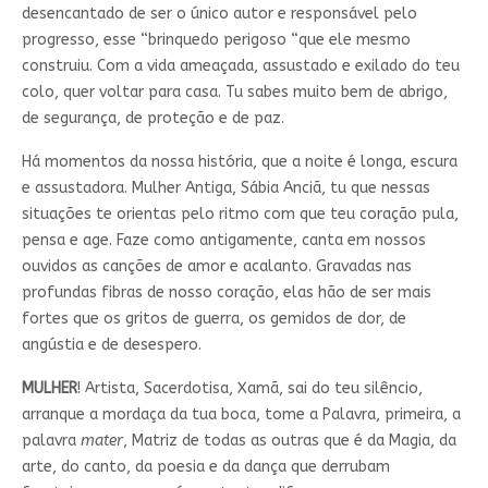
desencantado de ser o único autor e responsável pelo
progresso, esse “brinquedo perigoso “que ele mesmo
construiu. Com a vida ameaçada, assustado e exilado do teu
colo, quer voltar para casa. Tu sabes muito bem de abrigo,
de segurança, de proteção e de paz.
Há momentos da nossa história, que a noite é longa, escura
e assustadora. Mulher Antiga, Sábia Anciã, tu que nessas
situações te orientas pelo ritmo com que teu coração pula,
pensa e age. Faze como antigamente, canta em nossos
ouvidos as canções de amor e acalanto. Gravadas nas
profundas fibras de nosso coração, elas hão de ser mais
fortes que os gritos de guerra, os gemidos de dor, de
angústia e de desespero.
MULHER
! Artista, Sacerdotisa, Xamã, sai do teu silêncio,
arranque a mordaça da tua boca, tome a Palavra, primeira, a
palavra
mater
, Matriz de todas as outras que é da Magia, da
arte, do canto, da poesia e da dança que derrubam