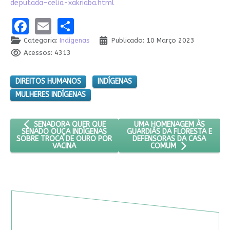
deputada-celia-xakriaba.html
Facebook
Email
Share
Categoria:
Indígenas
Publicado: 10 Março 2023
Acessos: 4313
DIREITOS HUMANOS
INDÍGENAS
MULHERES INDÍGENAS
ARTIGO ANTERIOR: SENADORA QUER QUE SENADO OUÇA INDÍG
PRÓXIMO ARTIGO: UMA HOM
UMA HOMENAGEM ÀS
SENADORA QUER QUE
GUARDIÃS DA FLORESTA E
SENADO OUÇA INDÍGENAS
DEFENSORAS DA CASA
SOBRE TROCA DE OURO POR
VACINA
COMUM