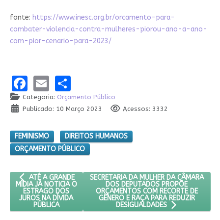
fonte:
https://www.inesc.org.br/orcamento-para-
combater-violencia-contra-mulheres-piorou-ano-a-ano-
com-pior-cenario-para-2023/
Facebook
Email
Share
Categoria:
Orçamento Público
Publicado: 10 Março 2023
Acessos: 3332
FEMINISMO
DIREITOS HUMANOS
ORÇAMENTO PÚBLICO
ARTIGO ANTERIOR: ATÉ A GRANDE MÍDIA JÁ NOTICIA O ESTRAGO
PRÓXIMO ARTIGO: SECRETARIA DA MULH
SECRETARIA DA MULHER DA CÂMARA
ATÉ A GRANDE
DOS DEPUTADOS PROPÕE
MÍDIA JÁ NOTICIA O
ORÇAMENTOS COM RECORTE DE
ESTRAGO DOS
GÊNERO E RAÇA PARA REDUZIR
JUROS NA DÍVIDA
PÚBLICA
DESIGUALDADES