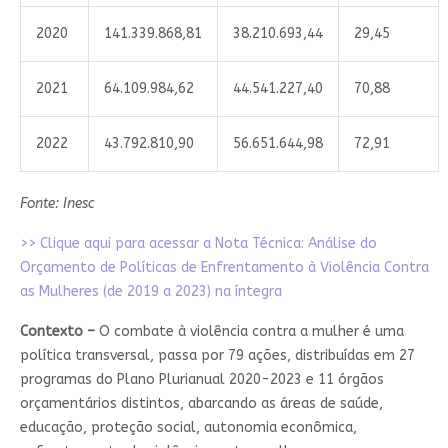
2020
141.339.868,81
38.210.693,44
29,45
2021
64.109.984,62
44.541.227,40
70,88
2022
43.792.810,90
56.651.644,98
72,91
Fonte: Inesc
>> Clique aqui para acessar a Nota Técnica: Análise do
Orçamento de Políticas de Enfrentamento à Violência Contra
as Mulheres (de 2019 a 2023) na íntegra
Contexto –
O combate à violência contra a mulher é uma
política transversal, passa por 79 ações, distribuídas em 27
programas do Plano Plurianual 2020-2023 e 11 órgãos
orçamentários distintos, abarcando as áreas de saúde,
educação, proteção social, autonomia econômica,