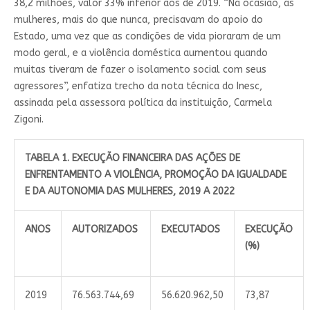
38,2 milhões, valor 33% inferior aos de 2019. “Na ocasião, as
mulheres, mais do que nunca, precisavam do apoio do
Estado, uma vez que as condições de vida pioraram de um
modo geral, e a violência doméstica aumentou quando
muitas tiveram de fazer o isolamento social com seus
agressores”, enfatiza trecho da nota técnica do Inesc,
assinada pela assessora política da instituição, Carmela
Zigoni.
TABELA 1. EXECUÇÃO FINANCEIRA DAS AÇÕES DE
ENFRENTAMENTO A VIOLÊNCIA, PROMOÇÃO DA IGUALDADE
E DA AUTONOMIA DAS MULHERES, 2019 A 2022
ANOS
AUTORIZADOS
EXECUTADOS
EXECUÇÃO
(%)
2019
76.563.744,69
56.620.962,50
73,87