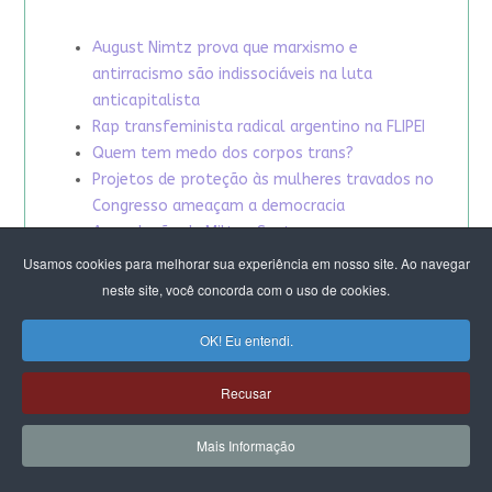
August Nimtz prova que marxismo e
antirracismo são indissociáveis na luta
anticapitalista
Rap transfeminista radical argentino na FLIPEI
Quem tem medo dos corpos trans?
Projetos de proteção às mulheres travados no
Congresso ameaçam a democracia
A revolução de Milton Santos
Usamos cookies para melhorar sua experiência em nosso site. Ao navegar
neste site, você concorda com o uso de cookies.
OK! Eu entendi.
Recusar
Mais Informação