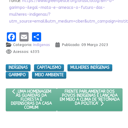
fonte:
https://www.greenpeace.org/brasil/blog/8m-o-
garimpo-ilegal-mata-e-ameaca-o-futuro-das-
mulheres-indigenas/?
utm_source=email&utm_medium=ciber&utm_campaign=instit
Facebook
Email
Share
Categoria:
Indígenas
Publicado: 09 Março 2023
Acessos: 4335
INDÍGENAS
CAPITALISMO
MULHERES INDÍGENAS
GARIMPO
MEIO AMBIENTE
ARTIGO ANTERIOR: UMA HOMENAGEM ÀS GUARDIÃS DA FLORES
PRÓXIMO ARTIGO: FRENTE PARLAM
FRENTE PARLAMENTAR DOS
UMA HOMENAGEM
POVOS INDÍGENAS É LANÇADA
ÀS GUARDIÃS DA
EM MEIO A CLIMA DE 'RETOMADA
FLORESTA E
DEFENSORAS DA CASA
DA POLÍTICA'
COMUM