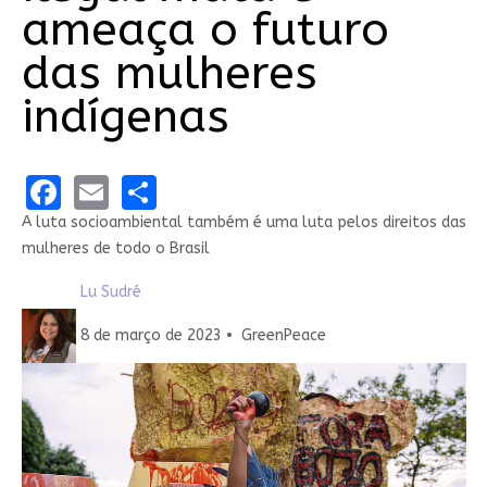
ameaça o futuro
das mulheres
indígenas
Facebook
Email
Share
A luta socioambiental também é uma luta pelos direitos das
mulheres de todo o Brasil
Lu Sudré
Compartilhado em Twi
Compartilhe por Emai
8 de março de 2023
•
GreenPeace