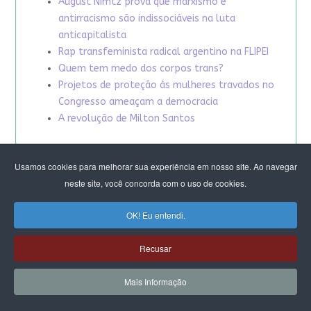
August Nimtz prova que marxismo e
antirracismo são indissociáveis na luta
anticapitalista
Rap transfeminista radical argentino na FLIPEI
Quem tem medo dos corpos trans?
Projetos de proteção às mulheres travados no
Congresso ameaçam a democracia
A revolução de Milton Santos
Usamos cookies para melhorar sua experiência em nosso site. Ao navegar
neste site, você concorda com o uso de cookies.
OK! Eu entendi.
Recusar
Mais Informação