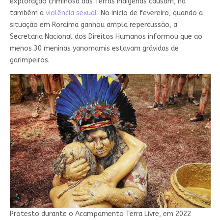
exploração criminosa das Terras Indígenas causam, há
também a
violência sexual.
No início de fevereiro, quando a
situação em Roraima ganhou ampla repercussão, a
Secretaria Nacional dos Direitos Humanos informou que ao
menos 30 meninas yanomamis estavam grávidas de
garimpeiros.
Protesto durante o Acampamento Terra Livre, em 2022