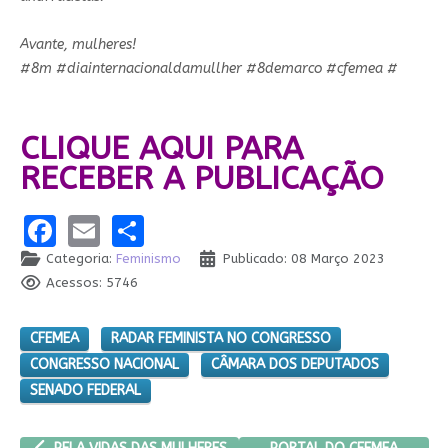
Avante, mulheres!
#8m #diainternacionaldamullher #8demarco #cfemea #
CLIQUE AQUI PARA
RECEBER A PUBLICAÇÃO
Facebook
Email
Share
Categoria:
Feminismo
Publicado: 08 Março 2023
Acessos: 5746
CFEMEA
RADAR FEMINISTA NO CONGRESSO
CONGRESSO NACIONAL
CÂMARA DOS DEPUTADOS
SENADO FEDERAL
ARTIGO ANTERIOR: PELA VIDAS DAS MULHERES DO CAMPO, DA CI
PRÓXIMO ARTIGO: PORTAL D