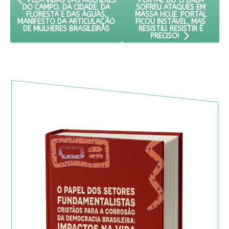
PORTAL DO CFEMEA
PELA VIDAS DAS MULHERES
SOFREU ATAQUES EM
DO CAMPO, DA CIDADE, DA
MASSA HOJE. PORTAL
FLORESTA E DAS ÁGUAS.
FICOU INSTÁVEL, MAS
MANIFESTO DA ARTICULAÇÃO
RESISTIU. RESISTIR É
DE MULHERES BRASILEIRAS
PRECISO!