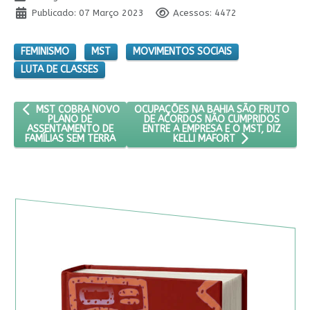
Publicado: 07 Março 2023
Acessos: 4472
FEMINISMO
MST
MOVIMENTOS SOCIAIS
LUTA DE CLASSES
ARTIGO ANTERIOR: MST COBRA NOVO PLANO DE ASSENTAMENTO 
PRÓXIMO ARTIGO: OCUPAÇÕES NA BAHI
OCUPAÇÕES NA BAHIA SÃO FRUTO
MST COBRA NOVO
DE ACORDOS NÃO CUMPRIDOS
PLANO DE
ENTRE A EMPRESA E O MST, DIZ
ASSENTAMENTO DE
FAMÍLIAS SEM TERRA
KELLI MAFORT