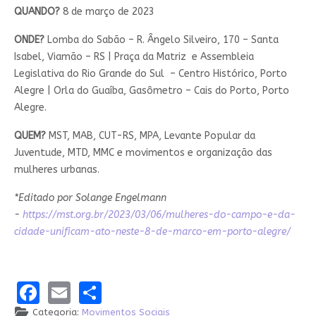
QUANDO?
8 de março de 2023
ONDE?
Lomba do Sabão – R. Ângelo Silveiro, 170 – Santa
Isabel, Viamão – RS | Praça da Matriz e Assembleia
Legislativa do Rio Grande do Sul – Centro Histórico, Porto
Alegre | Orla do Guaíba, Gasômetro – Cais do Porto, Porto
Alegre.
QUEM?
MST, MAB, CUT-RS, MPA, Levante Popular da
Juventude, MTD, MMC e movimentos e organização das
mulheres urbanas.
*Editado por Solange Engelmann
-
https://mst.org.br/2023/03/06/mulheres-do-campo-e-da-
cidade-unificam-ato-neste-8-de-marco-em-porto-alegre/
Facebook
Email
Share
Categoria:
Movimentos Sociais