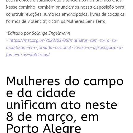
LGBTIfóbicos e suicídios que vivenciamos nos últimos anos.
Nesse caminho, também anunciamos nossa disposição para
construir relações humanas emancipadas, livres de todas as
formas de violência”, citam as Mulheres Sem Terra.
*Editado por Solange Engelmann
-
https://mst.org.br/2023/03/06/mulheres-sem-terra-se-
mobilizam-em-jornada-nacional-contra-o-agronegocio-a-
fome-e-as-violencias/
Mulheres do campo
e da cidade
unificam ato neste
8 de março, em
Porto Alegre