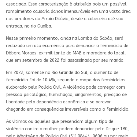
associado. Essa caracterização é atribuída pois um possível
rompimento causaria danos imensuráveis em uma vasta área
nos arredores do Arroio Dilúvio, desde a cabeceira até sua
entrada, no rio Guaíba.
Neste primeiro momento, ainda na Lomba do Sabão, será
realizado um ato ecumênico para denunciar o feminicídio de
Débora Moraes, ex-militante do MAB e moradora do local,
que em setembro de 2022 foi assassinada por seu marido.
Em 2022, somente no Rio Grande do Sul, o aumento de
feminicídio foi de 10,4%, segundo o mapa dos feminicídios
elaborado pela Polícia Civil. A violência pode começar com
pressão psicológica, humilhação, xingamentos, privação de
liberdade pela dependência econômica e se agravar
chegando em consequências irreversíveis como o feminicídio.
As vítimas ou aqueles que presenciam algum tipo de
violência contra a mulher podem denunciar pelo Disque 180,
pelo WhatsApp da Polícia Civil (51) 98444-0606 ou por meio