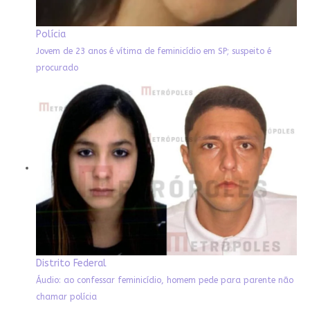
Polícia
Jovem de 23 anos é vítima de feminicídio em SP; suspeito é
procurado
Distrito Federal
Áudio: ao confessar feminicídio, homem pede para parente não
chamar polícia