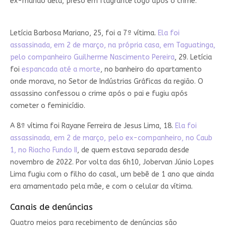
ex-marido dela, preso em flagrante logo após o crime.
Letícia Barbosa Mariano, 25, foi a 7ª vítima.
Ela foi
assassinada, em 2 de março, na própria casa, em Taguatinga,
pelo companheiro Guilherme Nascimento Pereira
, 29. Letícia
foi
espancada até a morte
, no banheiro do apartamento
onde morava, no Setor de Indústrias Gráficas da região. O
assassino confessou o crime após o pai e fugiu após
cometer o feminicídio.
A 8ª vítima foi Rayane Ferreira de Jesus Lima, 18.
Ela foi
assassinada, em 2 de março, pelo ex-companheiro, no Caub
1, no Riacho Fundo II
, de quem estava separada desde
novembro de 2022. Por volta das 6h10, Jobervan Júnio Lopes
Lima fugiu com o filho do casal, um bebê de 1 ano que ainda
era amamentado pela mãe, e com o celular da vítima.
Canais de denúncias
Quatro meios para recebimento de denúncias são