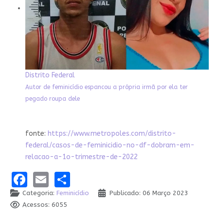
Distrito Federal
Autor de feminicídio espancou a própria irmã por ela ter
pegado roupa dele
fonte:
https://www.metropoles.com/distrito-
federal/casos-de-feminicidio-no-df-dobram-em-
relacao-a-1o-trimestre-de-2022
Facebook
Email
Share
Categoria:
Feminicídio
Publicado: 06 Março 2023
Acessos: 6055