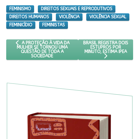
FEMINISMO
DIREITOS SEXUAIS E REPRODUTIVOS
DIREITOS HUMANOS
VIOLÊNCIA
VIOLÊNCIA SEXUAL
FEMINICÍDIO
FEMINISTAS
ARTIGO ANTERIOR: A PROTEÇÃO À VIDA DA MULHER SE TOR
PRÓXIMO ARTIGO: BRASIL R
BRASIL REGISTRA DOIS
A PROTEÇÃO À VIDA DA
ESTUPROS POR
MULHER SE TORNOU UMA
MINUTO, ESTIMA IPEA
QUESTÃO DE TODA A
SOCIEDADE