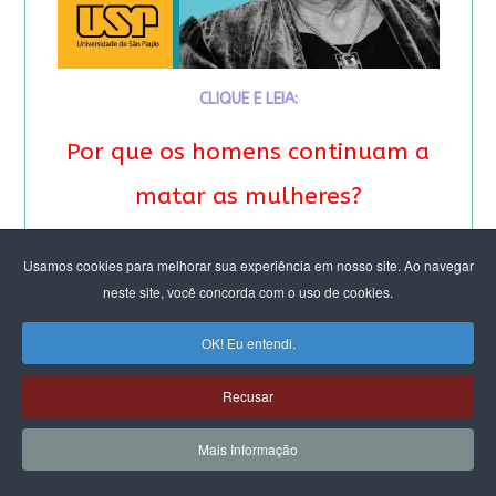
CLIQUE E LEIA:
Por que os homens continuam a
matar as mulheres?
&
Usamos cookies para melhorar sua experiência em nosso site. Ao navegar
neste site, você concorda com o uso de cookies.
Feminicídio: “A noção de
OK! Eu entendi.
propriedade é profunda”.
Entrevista especial com Eva
Recusar
Alterman Blay
Mais Informação