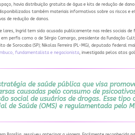
espaço, havia distribuição gratuita de água e kits de redução de dan
disponibilizados também materiais informativos sobre os riscos e 
ivas de redução de danos.
 lares, Ingrid tem sido acusada publicamente nas redes sociais d
 em perfis como o de Sérgio Camargo, presidente da Fundação Cult
to de Sorocaba (SP); Nikolas Ferreira (PL-MG), deputado federal ma
mbuco, fundamentalista e negacionista
, investigada pelos atos go
tratégia de saúde pública que visa promove
versas causadas pelo consumo de psicoativ
são social de usuários de drogas. Esse tipo 
al de Saúde (OMS) e regulamentada pelo Mi
em Brasília, resolveu antecipar a viagem. Facilmente reconhecida n