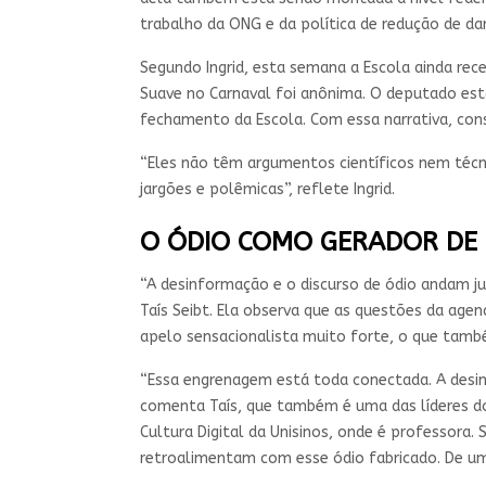
trabalho da ONG e da política de redução de da
Segundo Ingrid, esta semana a Escola ainda rece
Suave no Carnaval foi anônima. O deputado estadu
fechamento da Escola. Com essa narrativa, cons
“Eles não têm argumentos científicos nem técni
jargões e polêmicas”, reflete Ingrid.
O ÓDIO COMO GERADOR DE
“A desinformação e o discurso de ódio andam j
Taís Seibt. Ela observa que as questões da ag
apelo sensacionalista muito forte, o que tamb
“Essa engrenagem está toda conectada. A desi
comenta Taís, que também é uma das líderes do
Cultura Digital da Unisinos, onde é professor
retroalimentam com esse ódio fabricado. De um