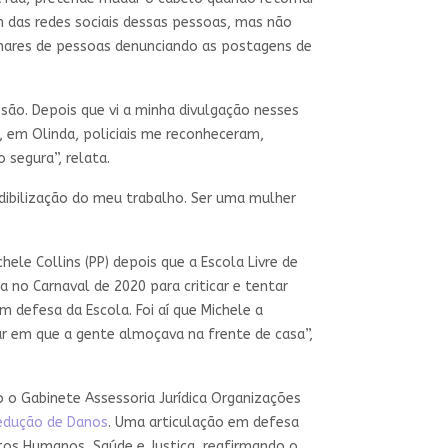
em das redes sociais dessas pessoas, mas não
lhares de pessoas denunciando as postagens de
ssão. Depois que vi a minha divulgação nesses
e, em Olinda, policiais me reconheceram,
 segura”, relata.
ibilização do meu trabalho. Ser uma mulher
hele Collins (PP) depois que a Escola Livre de
 no Carnaval de 2020 para criticar e tentar
 defesa da Escola. Foi aí que Michele a
ar em que a gente almoçava na frente de casa”,
 o Gabinete Assessoria Jurídica Organizações
Redução de Danos
. Uma articulação em defesa
tos Humanos, Saúde e Justiça, reafirmando o