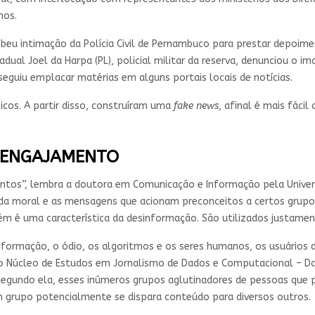
nos.
beu intimação da Polícia Civil de Pernambuco para prestar depoimen
al Joel da Harpa (PL), policial militar da reserva, denunciou o ima
eguiu emplacar matérias em alguns portais locais de notícias.
cos. A partir disso, construíram uma
fake news
, afinal é mais fácil
 ENGAJAMENTO
untos”, lembra a doutora em Comunicação e Informação pela Univers
enda moral e as mensagens que acionam preconceitos a certos grup
ém é uma característica da desinformação. São utilizados justame
nformação, o ódio, os algoritmos e os seres humanos, os usuários
 Núcleo de Estudos em Jornalismo de Dados e Computacional – Data
a. Segundo ela, esses inúmeros grupos aglutinadores de pessoas qu
 grupo potencialmente se dispara conteúdo para diversos outros.