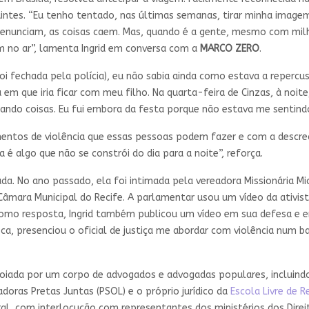
eguintes. “Eu tenho tentado, nas últimas semanas, tirar minha imag
s denunciam, as coisas caem. Mas, quando é a gente, mesmo com mi
m no ar”, lamenta Ingrid em conversa com a
MARCO ZERO
.
oi fechada pela polícia), eu não sabia ainda como estava a repercu
 em que iria ficar com meu filho. Na quarta-feira de Cinzas, à noit
ndo coisas. Eu fui embora da festa porque não estava me sentindo
ntos de violência que essas pessoas podem fazer e com a descred
a é algo que não se constrói do dia para a noite”, reforça.
zada. No ano passado, ela foi intimada pela vereadora Missionária Mic
mara Municipal do Recife. A parlamentar usou um vídeo da ativista
 Como resposta, Ingrid também publicou um vídeo em sua defesa e em
ca, presenciou o oficial de justiça me abordar com violência num b
poiada por um corpo de advogados e advogadas populares, incluindo
doras Pretas Juntas (PSOL) e o próprio jurídico da
Escola Livre de 
l, com interlocução com representantes dos ministérios dos Direi