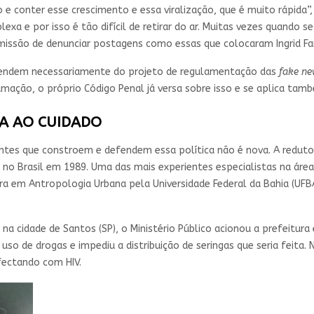
o e conter esse crescimento e essa viralização, que é muito rápida”,
a e por isso é tão difícil de retirar do ar. Muitas vezes quando se
missão de denunciar postagens como essas que colocaram Ingrid Fa
ependem necessariamente do projeto de regulamentação das
fake ne
famação, o próprio Código Penal já versa sobre isso e se aplica tam
IA AO CUIDADO
entes que constroem e defendem essa política não é nova. A redut
 no Brasil em 1989. Uma das mais experientes especialistas na área
tora em Antropologia Urbana pela Universidade Federal da Bahia (U
 na cidade de Santos (SP), o Ministério Público acionou a prefeitu
uso de drogas e impediu a distribuição de seringas que seria feita.
nfectando com HIV.