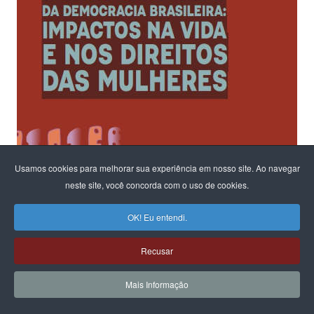
Usamos cookies para melhorar sua experiência em nosso site. Ao navegar
neste site, você concorda com o uso de cookies.
Ao fomentar um diálogo sobre os riscos para a democracia e o
OK! Eu entendi.
Estado Laico
na configuração em andamento no parlamento,
Recusar
o CFEMEA, convidou ativistas e estudiosas do tema para propor
reflexões
Mais Informação
e possíveis brechas para atuação coletiva, visto que o debate