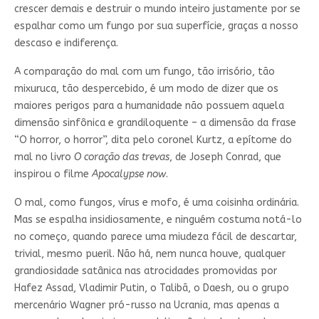
crescer demais e destruir o mundo inteiro justamente por se
espalhar como um fungo por sua superfície, graças a nosso
descaso e indiferença.
A comparação do mal com um fungo, tão irrisório, tão
mixuruca, tão despercebido, é um modo de dizer que os
maiores perigos para a humanidade não possuem aquela
dimensão sinfônica e grandiloquente – a dimensão da frase
“O horror, o horror”, dita pelo coronel Kurtz, a epítome do
mal no livro
O coração das trevas
, de Joseph Conrad, que
inspirou o filme
Apocalypse now
.
O mal, como fungos, vírus e mofo, é uma coisinha ordinária.
Mas se espalha insidiosamente, e ninguém costuma notá-lo
no começo, quando parece uma miudeza fácil de descartar,
trivial, mesmo pueril. Não há, nem nunca houve, qualquer
grandiosidade satânica nas atrocidades promovidas por
Hafez Assad, Vladimir Putin, o Talibã, o Daesh, ou o grupo
mercenário Wagner pró-russo na Ucrania, mas apenas a