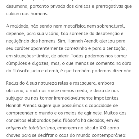
desumana, portanto privada dos direitos e prerrogativas que
cabiam aos homens.
A maldade, não sendo nem metafísica nem sobrenatural,
depende, para sua vitória, tão somente da desatenção e
negligência dos homens. Sim, Hannah Arendt alertou para
seu caráter aparentemente comezinho e para a tentação,
em situações-limite, de aderir. Todos podemos nos tornar
cúmplices e algozes, mas, o que menos se comenta na obra
da filósofa judia e alemã, é que também podemos dizer não.
Reduzido à sua natureza reles e rastaquera, embora
obscena, o mal nos mete menos medo, e deixa de nos
subjugar ou nos tornar irremediavelmente impotentes.
Hannah Arendt sugere que possuímos a capacidade de
compreender o mundo e os meios de agir nele. Muitos dos
conceitos elaborados pela filósofa há décadas, em
As
origens do totalitarismo
, emergem no século XXI como
chaves para se decifrar o caos do mundo contemporâneo: