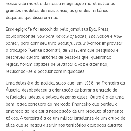
nossa vida moral e de nossa imaginação moral estão os
grandes modelos de resistência, as grandes histórias
daqueles que disseram não”.
Essa epígrafe foi escolhida pelo jornalista Eyal Press,
colaborador de
New York Review of Books
,
The Nation
e
New
Yorker
, para abrir seu livro
Beautiful souls
(vamos improvisar
a tradução “Gente bacana”), de 2012, em que pesquisou e
descreveu quatro histórias de pessoas que, quebrando
regras, foram capazes de levantar a voz e dizer não,
recusando-se a pactuar com iniquidades.
Uma delas é a do policial suíço que, em 1938, na fronteira da
Áustria, desobedeceu a orientação de barrar a entrada de
refugiados judeus, e salvou dezenas deles. Outra é a de uma
bem-paga corretora do mercado financeiro que perdeu o
emprego ao rejeitar a negociação de um produto altamente
tóxico. A terceira é a de um militar israelense de um grupo de
elite que se negou a servir nos territórios ocupados durante