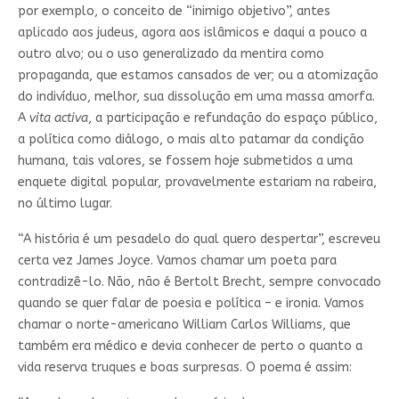
por exemplo, o conceito de “inimigo objetivo”, antes
aplicado aos judeus, agora aos islâmicos e daqui a pouco a
outro alvo; ou o uso generalizado da mentira como
propaganda, que estamos cansados de ver; ou a atomização
do indivíduo, melhor, sua dissolução em uma massa amorfa.
A
vita activa
, a participação e refundação do espaço público,
a política como diálogo, o mais alto patamar da condição
humana, tais valores, se fossem hoje submetidos a uma
enquete digital popular, provavelmente estariam na rabeira,
no último lugar.
“A história é um pesadelo do qual quero despertar”, escreveu
certa vez James Joyce. Vamos chamar um poeta para
contradizê-lo. Não, não é Bertolt Brecht, sempre convocado
quando se quer falar de poesia e política – e ironia. Vamos
chamar o norte-americano William Carlos Williams, que
também era médico e devia conhecer de perto o quanto a
vida reserva truques e boas surpresas. O poema é assim: