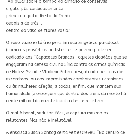
“Ao pular sobre o tampo do armário de conservas
o gato pôs cuidadosamente
primeiro a pata direita da frente
depois a de trás…
dentro do vaso de flores vazio.”
O vaso vazio está à espera. Em sua singeleza paradoxal
(como os provérbios budistas) esse poema pode ser
dedicado aos “Capacetes Brancos”, aqueles cidadãos que se
engajaram na defesa civil na Síria contra as armas químicas
de Hafez Assad e Vladimir Putin e resgatando pessoas dos
escombros, ou aos improvisados combatentes ucranianos,
ou às mulheres afegãs, a todos, enfim, que mantem sua
humanidade (e enxergam que dentro dos trens da morte há
gente milimetricamente igual a eles) e resistem.
O mal é banal, sedutor, fácil, e captura mesmo os
relutantes. Mas não é inelutável.
A ensaísta Susan Sontag certa vez escreveu: “No centro de