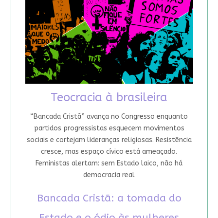
Teocracia à brasileira
“Bancada Cristã” avança no Congresso enquanto
partidos progressistas esquecem movimentos
sociais e cortejam lideranças religiosas. Resistência
cresce, mas espaço cívico está ameaçado.
Feministas alertam: sem Estado laico, não há
democracia real
Bancada Cristã: a tomada do
Estado e o ódio às mulheres