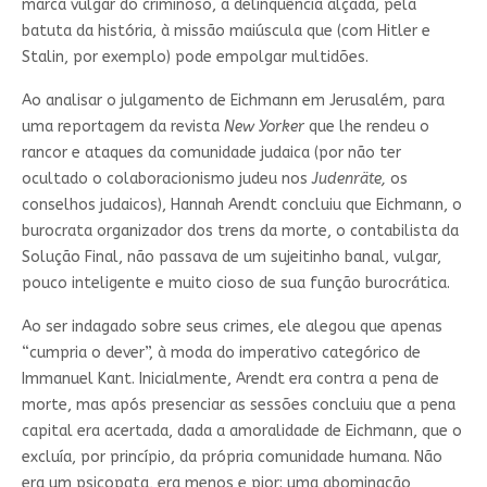
marca vulgar do criminoso, a delinquência alçada, pela
batuta da história, à missão maiúscula que (com Hitler e
Stalin, por exemplo) pode empolgar multidões.
Ao analisar o julgamento de Eichmann em Jerusalém, para
uma reportagem da revista
New Yorker
que lhe rendeu o
rancor e ataques da comunidade judaica (por não ter
ocultado o colaboracionismo judeu nos
Judenräte,
os
conselhos judaicos), Hannah Arendt concluiu que Eichmann, o
burocrata organizador dos trens da morte, o contabilista da
Solução Final, não passava de um sujeitinho banal, vulgar,
pouco inteligente e muito cioso de sua função burocrática.
Ao ser indagado sobre seus crimes, ele alegou que apenas
“cumpria o dever”, à moda do imperativo categórico de
Immanuel Kant. Inicialmente, Arendt era contra a pena de
morte, mas após presenciar as sessões concluiu que a pena
capital era acertada, dada a amoralidade de Eichmann, que o
excluía, por princípio, da própria comunidade humana. Não
era um psicopata, era menos e pior: uma abominação