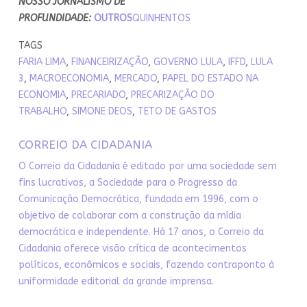
NOSSO JORNALISMO DE
PROFUNDIDADE:
OUTROS
QUINHENTOS
TAGS
FARIA LIMA
,
FINANCEIRIZAÇÃO
,
GOVERNO LULA
,
IFFD
,
LULA
3
,
MACROECONOMIA
,
MERCADO
,
PAPEL DO ESTADO NA
ECONOMIA
,
PRECARIADO
,
PRECARIZAÇÃO DO
TRABALHO
,
SIMONE DEOS
,
TETO DE GASTOS
CORREIO DA CIDADANIA
O Correio da Cidadania é editado por uma sociedade sem
fins lucrativos, a Sociedade para o Progresso da
Comunicação Democrática, fundada em 1996, com o
objetivo de colaborar com a construção da mídia
democrática e independente. Há 17 anos, o Correio da
Cidadania oferece visão crítica de acontecimentos
políticos, econômicos e sociais, fazendo contraponto à
uniformidade editorial da grande imprensa.