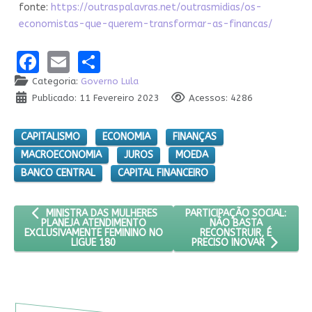
fonte:
https://outraspalavras.net/outrasmidias/os-
economistas-que-querem-transformar-as-financas/
Facebook
Email
Share
Categoria:
Governo Lula
Publicado: 11 Fevereiro 2023
Acessos: 4286
CAPITALISMO
ECONOMIA
FINANÇAS
MACROECONOMIA
JUROS
MOEDA
BANCO CENTRAL
CAPITAL FINANCEIRO
ARTIGO ANTERIOR: MINISTRA DAS MULHERES PLANEJA ATENDIM
PRÓXIMO ARTIGO: PARTICIP
PARTICIPAÇÃO SOCIAL:
MINISTRA DAS MULHERES
NÃO BASTA
PLANEJA ATENDIMENTO
RECONSTRUIR, É
EXCLUSIVAMENTE FEMININO NO
LIGUE 180
PRECISO INOVAR