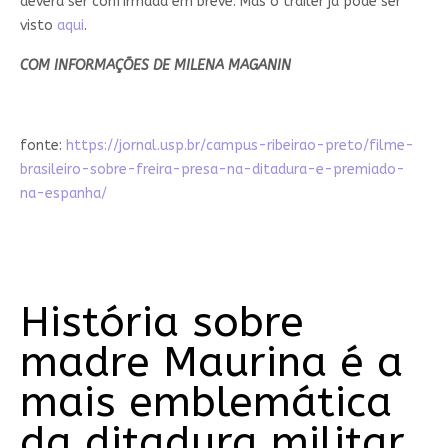
deverá ser confirmada em breve. Mas o trailer já pode ser
visto
aqui
.
COM INFORMAÇÕES DE MILENA MAGANIN
fonte:
https://jornal.usp.br/campus-ribeirao-preto/filme-
brasileiro-sobre-freira-presa-na-ditadura-e-premiado-
na-espanha/
História sobre
madre Maurina é a
mais emblemática
da ditadura militar,