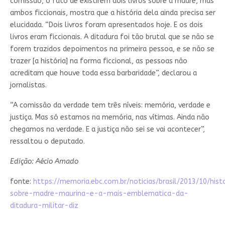
comissão, o fato de existirem dois livros sobre a madre, mas
ambos ficcionais, mostra que a história dela ainda precisa ser
elucidada. “Dois livros foram apresentados hoje. E os dois
livros eram ficcionais. A ditadura foi tão brutal que se não se
forem trazidos depoimentos na primeira pessoa, e se não se
trazer [a história] na forma ficcional, as pessoas não
acreditam que houve toda essa barbaridade”, declarou a
jornalistas.
“A comissão da verdade tem três níveis: memória, verdade e
justiça. Mas só estamos na memória, nas vítimas. Ainda não
chegamos na verdade. E a justiça não sei se vai acontecer”,
ressaltou o deputado.
Edição: Aécio Amado
fonte:
https://memoria.ebc.com.br/noticias/brasil/2013/10/hist
sobre-madre-maurina-e-a-mais-emblematica-da-
ditadura-militar-diz