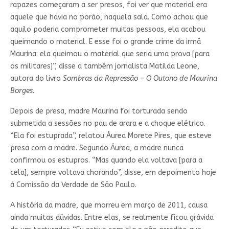
rapazes começaram a ser presos, foi ver que material era
aquele que havia no porão, naquela sala. Como achou que
aquilo poderia comprometer muitas pessoas, ela acabou
queimando o material. E esse foi o grande crime da irmã
Maurina: ela queimou o material que seria uma prova [para
os militares]”, disse a também jornalista Matilda Leone,
autora do livro
Sombras da Repressão – O Outono de Maurina
Borges
.
Depois de presa, madre Maurina foi torturada sendo
submetida a sessões no pau de arara e a choque elétrico.
“Ela foi estuprada”, relatou Áurea Morete Pires, que esteve
presa com a madre. Segundo Áurea, a madre nunca
confirmou os estupros. “Mas quando ela voltava [para a
cela], sempre voltava chorando”, disse, em depoimento hoje
à Comissão da Verdade de São Paulo.
A história da madre, que morreu em março de 2011, causa
ainda muitas dúvidas. Entre elas, se realmente ficou grávida