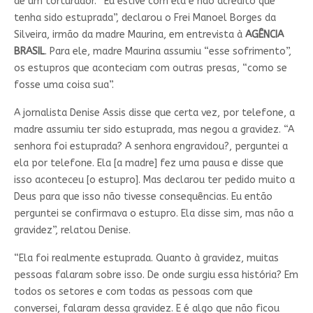
de um torturador. “Eu estive com ela e não acredito que
tenha sido estuprada”, declarou o Frei Manoel Borges da
Silveira, irmão da madre Maurina, em entrevista à
AGÊNCIA
BRASIL
. Para ele, madre Maurina assumiu “esse sofrimento”,
os estupros que aconteciam com outras presas, “como se
fosse uma coisa sua”.
A jornalista Denise Assis disse que certa vez, por telefone, a
madre assumiu ter sido estuprada, mas negou a gravidez. “A
senhora foi estuprada? A senhora engravidou?, perguntei a
ela por telefone. Ela [a madre] fez uma pausa e disse que
isso aconteceu [o estupro]. Mas declarou ter pedido muito a
Deus para que isso não tivesse consequências. Eu então
perguntei se confirmava o estupro. Ela disse sim, mas não a
gravidez”, relatou Denise.
“Ela foi realmente estuprada. Quanto à gravidez, muitas
pessoas falaram sobre isso. De onde surgiu essa história? Em
todos os setores e com todas as pessoas com que
conversei, falaram dessa gravidez. E é algo que não ficou