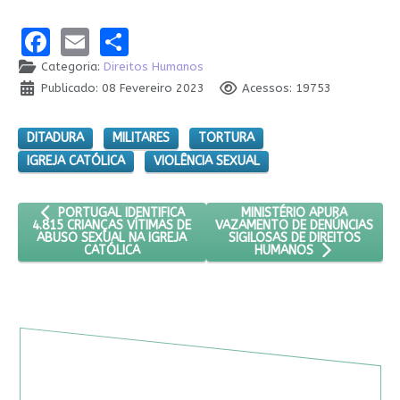
Facebook
Email
Share
Categoria:
Direitos Humanos
Publicado: 08 Fevereiro 2023
Acessos: 19753
DITADURA
MILITARES
TORTURA
IGREJA CATÓLICA
VIOLÊNCIA SEXUAL
ARTIGO ANTERIOR: PORTUGAL IDENTIFICA 4.815 CRIANÇAS VÍT
PRÓXIMO ARTIGO: MINISTÉ
MINISTÉRIO APURA
PORTUGAL IDENTIFICA
VAZAMENTO DE DENÚNCIAS
4.815 CRIANÇAS VÍTIMAS DE
SIGILOSAS DE DIREITOS
ABUSO SEXUAL NA IGREJA
CATÓLICA
HUMANOS